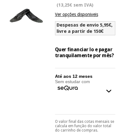
Novidades
(13,25€ sem IVA)
Material
Medicina
Ver opções disponiveis
médico
tradicional
chinesa
sanitário
Despesas de envio 5,95€,
Novidades
Ofertas
livre a partir de 150€
Mobiliário
Medicina
clínico
Quer financiar lo e pagar
tradicional
Outlet
Ofertas
tranquilamente por mês?
chinesa
Gabinetes
terapêuticos
Fisaude
Mobiliário
Até aos 12 meses
Outlet
Material de
Tech
Sem estudar com
clínico
proteção
Academy
essencial
para
Gabinetes
coronavirus
Fisaude
terapêuticos
Fisaude
Tech
Aluguer
Aerobic,
Academy
O valor final das cotas mensais se
Pode escolhê-lo no final
fitness
calcula em função do valor total
Material de
do processo de compra,
e
do carrinho de compras.
ao escolher o método de
proteção
pilates
pagamento.
Só