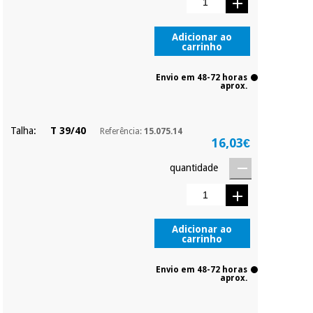
parcial quando
quiser, sem
penalizações ou
Instrumental
Adicionar ao
carrinho
truques.
cirúrgico
(liquidação)
Os seus dados
Envio em 48-72 horas
protegidos.
Não
aprox.
vendemos os seus
dados a terceiros
nem o
Talha:
T 39/40
Referência:
15.075.14
incomodaremos para
16,03€
tentar vender-lhe um
crédito pessoal.
quantidade
Adicionar ao
carrinho
Envio em 48-72 horas
aprox.