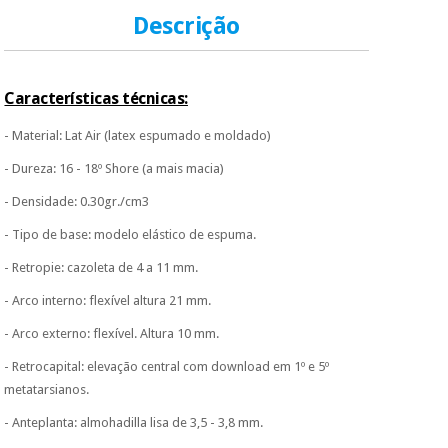
Descrição
Características técnicas:
- Material: Lat Air (latex espumado e moldado)
- Dureza: 16 - 18º Shore (a mais macia)
- Densidade: 0.30gr./cm
3
- Tipo de base: modelo elástico de espuma.
- Retropie: cazoleta de 4 a 11 mm.
- Arco interno: flexível altura 21 mm.
- Arco externo: flexível. Altura 10 mm.
- Retrocapital: elevação central com download em 1º e 5º
metatarsianos.
- Anteplanta: almohadilla lisa de 3,5 - 3,8 mm.