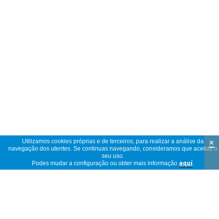
×
Utilizamos cookies próprias e de terceiros, para realizar a análise da
navegação dos utentes. Se continuas navegando, consideramos que aceitas o
seu uso.
Podes mudar a configuração ou obter mais informação
aquí
.