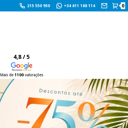
0
215 550 950
+34 611 188 114
4,8 / 5
Mais de
1100
valorações