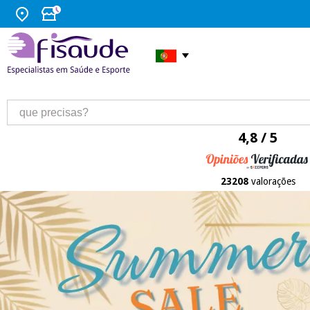
4,8 / 5
23208
valorações