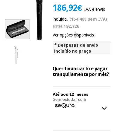
Novidades
186,92€
IVA e envio
Material
Medicina
médico
tradicional
incluído.
(154,48€ sem IVA)
chinesa
sanitário
Novidades
antes
192,72€
Ofertas
Ver opções disponiveis
Mobiliário
Medicina
clínico
* Despesas de envio
tradicional
Outlet
Ofertas
incluído no preço
chinesa
Gabinetes
terapêuticos
Quer financiar lo e pagar
Fisaude
Mobiliário
tranquilamente por mês?
Outlet
Material de
Tech
clínico
proteção
Academy
essencial
para
Até aos 12 meses
Gabinetes
coronavirus
Sem estudar com
Fisaude
terapêuticos
Fisaude
Tech
Aluguer
Aerobic,
Academy
fitness
Material de
e
proteção
pilates