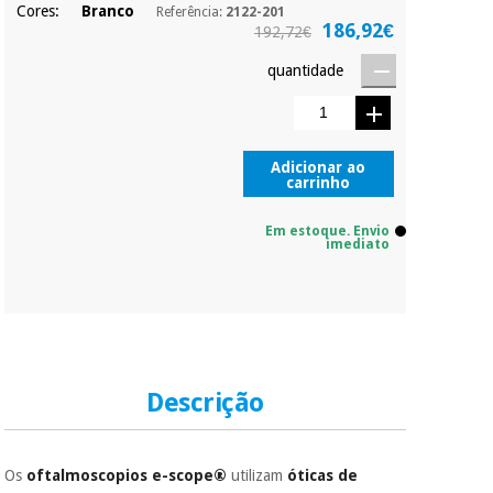
Cores:
Branco
Referência:
2122-201
Sem
186,92€
192,72€
compromisso.
Pode adiantar o
Instrumental
quantidade
pagamento total ou
cirúrgico
parcial quando
(liquidação)
quiser, sem
penalizações ou
truques.
Adicionar ao
carrinho
Os seus dados
protegidos.
Não
vendemos os seus
Em estoque. Envio
imediato
dados a terceiros
nem o
incomodaremos para
tentar vender-lhe um
crédito pessoal.
Descrição
Os
oftalmoscopios e-scope®
utilizam
óticas de