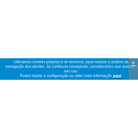
×
Utilizamos cookies próprias e de terceiros, para realizar a análise da
navegação dos utentes. Se continuas navegando, consideramos que aceitas o
seu uso.
Podes mudar a configuração ou obter mais informação
aquí
.