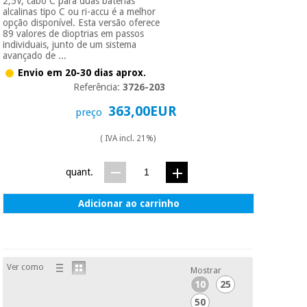
2,5V, cabo C para duas baterias
alcalinas tipo C ou ri-accu é a melhor
opção disponível. Esta versão oferece
89 valores de dioptrias em passos
individuais, junto de um sistema
avançado de ...
Envio em 20-30 dias aprox.
Referência:
3726-203
363,00EUR
preço
( IVA incl. 21%)
quant.
Adicionar ao carrinho
Ver como
Mostrar
10
25
50