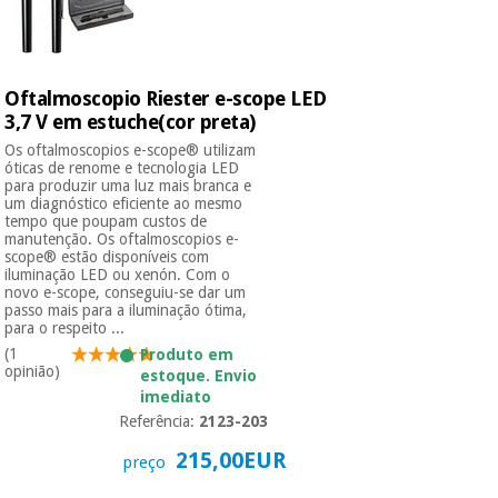
Instrumental
cirúrgico
Oftalmoscopio Riester e-scope LED
(liquidação)
3,7 V em estuche(cor preta)
Os oftalmoscopios e-scope® utilizam
óticas de renome e tecnologia LED
para produzir uma luz mais branca e
um diagnóstico eficiente ao mesmo
tempo que poupam custos de
manutenção. Os oftalmoscopios e-
scope® estão disponíveis com
iluminação LED ou xenón. Com o
novo e-scope, conseguiu-se dar um
passo mais para a iluminação ótima,
para o respeito ...
(1
Produto em
opinião)
estoque. Envio
imediato
Referência:
2123-203
215,00EUR
preço