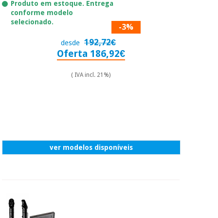
essencial
Produto em estoque. Entrega
para
conforme modelo
Fisaude
Desportos
coronavirus
selecionado.
Aluguer
-3%
e jogos
192,72€
desde
Vestuário
Aerobic,
Oferta 186,92€
sanitário
fitness e
pilates
( IVA incl. 21%)
Veterinária
Desportos
Ortopedia
e jogos
Instrumental
cirúrgico
Vestuário
ver modelos disponíveis
(liquidação)
sanitário
Veterinária
Ortopedia