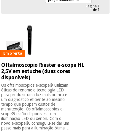
Novidades
Página
1
Material
de 1
Medicina
médico
tradicional
chinesa
sanitário
Novidades
Ofertas
Mobiliário
Medicina
clínico
tradicional
Outlet
Ofertas
chinesa
Em oferta
Gabinetes
terapêuticos
Oftalmoscopio Riester e-scope HL
2,5V em estuche (duas cores
Fisaude
Mobiliário
Outlet
Material de
disponíveis)
Tech
clínico
proteção
Academy
Os oftalmoscopios e-scope® utilizam
essencial
óticas de renome e tecnologia LED
para
para produzir uma luz mais branca e
Gabinetes
coronavirus
um diagnóstico eficiente ao mesmo
Fisaude
terapêuticos
tempo que poupam custos de
Fisaude
Tech
manutenção. Os oftalmoscopios e-
Aluguer
Aerobic,
scope® estão disponíveis com
Academy
fitness
iluminação LED ou xenón. Com o
Material de
novo e-scope®, conseguiu-se dar um
e
proteção
passo mais para a iluminação ótima, ...
pilates