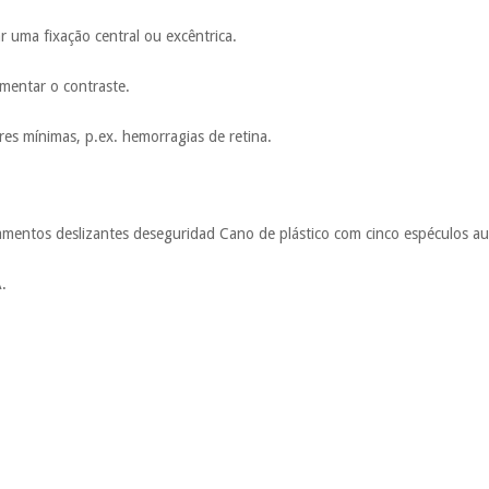
ar uma fixação central ou excêntrica.
umentar o contraste.
ares mínimas, p.ex. hemorragias de retina.
amentos deslizantes deseguridad Cano de plástico com cinco espéculos aur
A.