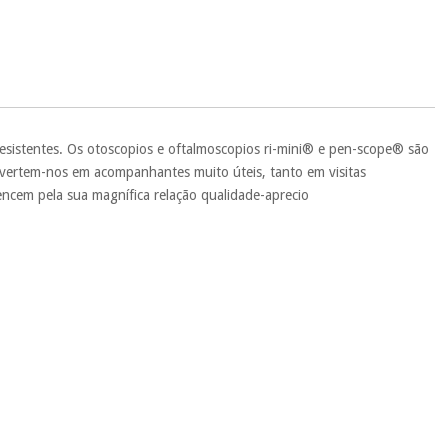
.
 si
porque a SeQura colabora com a Fisaude para que assim seja.
ente
, pois hoje paga apenas 1/3 do valor. As restantes duas
 cobradas no mesmo dia de cada mês.
sso.
Pode adiantar o pagamento total ou parcial quando quiser,
 ou truques.
 resistentes. Os otoscopios e oftalmoscopios ri-mini® e pen-scope® são
vertem-nos em acompanhantes muito úteis, tanto em visitas
protegidos.
Não vendemos os seus dados a terceiros nem o
ra tentar vender-lhe um crédito pessoal.
encem pela sua magnífica relação qualidade-aprecio