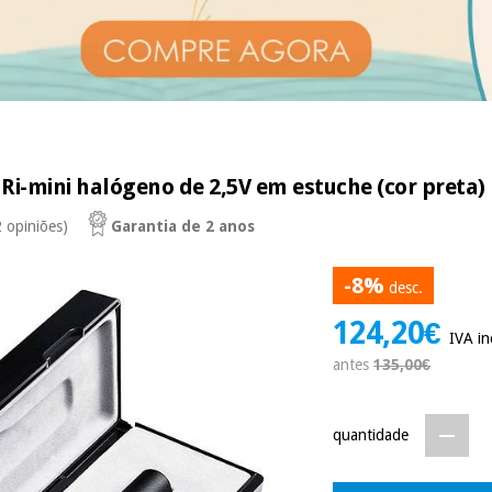
Ri-mini halógeno de 2,5V em estuche (cor preta)
2 opiniões)
Garantia de 2 anos
-8%
desc.
124,20€
IVA in
antes
135,00€
quantidade