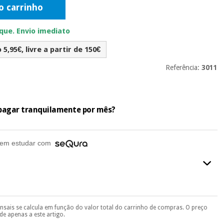
o carrinho
ue. Envio imediato
5,95€, livre a partir de 150€
Referência:
3011
e pagar tranquilamente por mês?
em estudar com
ensais se calcula em função do valor total do carrinho de compras. O preço
final do processo de compra, ao escolher o método de pagamento.
e apenas a este artigo.
seu documento de identificação, número de telemóvel e