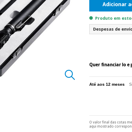
Adicionar a
Produto em estoq
Despesas de envio 
Quer financiar lo 
Até aos 12 meses
S
O valor final das cotas m
Pode escolhê-lo no 
aqui mostrado correspond
Só precisará do 