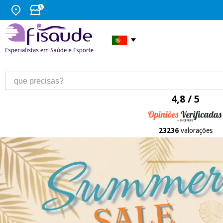
4,8 / 5
23236
valorações