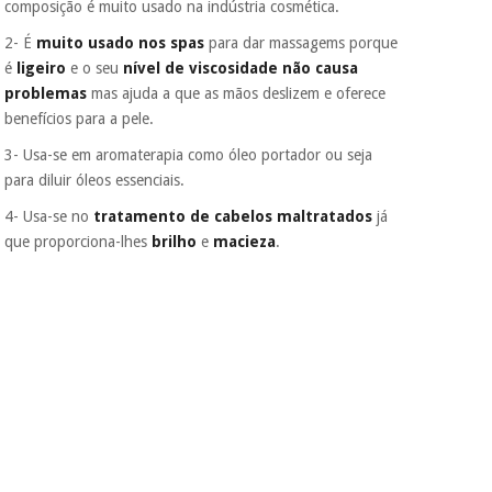
composição é muito usado na indústria cosmética.
nem o
incomodaremos para
2- É
muito usado nos spas
para dar massagems porque
tentar vender-lhe um
é
ligeiro
e o seu
nível de viscosidade não causa
crédito pessoal.
problemas
mas ajuda a que as mãos deslizem e oferece
benefícios para a pele.
3- Usa-se em aromaterapia
como óleo portador ou seja
para diluir óleos essenciais.
4- Usa-se no
tratamento de cabelos maltratados
já
que proporciona-lhes
brilho
e
macieza
.