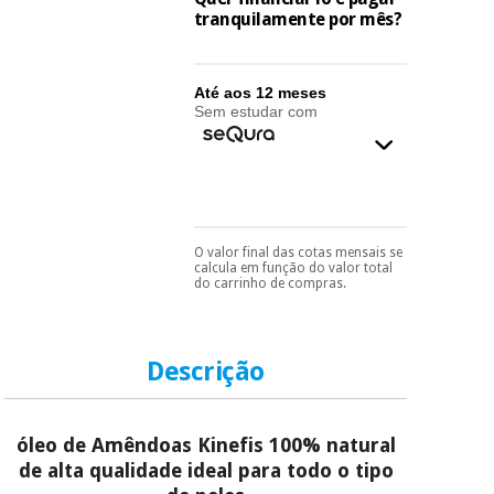
essencial
tranquilamente por mês?
para
Fisaude
Desportos
coronavirus
Aluguer
e jogos
Até aos 12 meses
Sem estudar com
Vestuário
Aerobic,
sanitário
fitness e
pilates
Veterinária
Desportos
Ortopedia
O valor final das cotas mensais se
e jogos
Pode escolhê-lo no final
calcula em função do valor total
do processo de compra,
do carrinho de compras.
ao escolher o método de
Instrumental
pagamento.
Só
cirúrgico
Vestuário
precisará do seu
(liquidação)
documento de
sanitário
identificação,
Descrição
número de
telemóvel e número
Veterinária
de cartão.
óleo de Amêndoas Kinefis 100% natural
É gratuito para si
de alta qualidade ideal para todo o tipo
porque a SeQura
Ortopedia