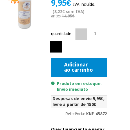
9,95€
Novidades
IVA incluído.
Material
Medicina
(8,22€ sem IVA)
médico
tradicional
antes
14,95€
chinesa
sanitário
Novidades
Ofertas
quantidade
Mobiliário
Medicina
clínico
tradicional
Outlet
Ofertas
chinesa
Gabinetes
terapêuticos
Adicionar
ao carrinho
Fisaude
Mobiliário
Outlet
Material de
Tech
clínico
proteção
Academy
Produto em estoque.
essencial
Envio imediato
para
Gabinetes
coronavirus
Despesas de envio 5,95€,
Fisaude
terapêuticos
Fisaude
livre a partir de 150€
Tech
Aluguer
Aerobic,
Academy
Referência:
KNF-45872
fitness
Material de
e
proteção
pilates
Quer financiar lo e pagar