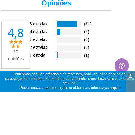
Opiniões
5 estrelas
(31)
4,8
4 estrelas
(5)
3 estrelas
(0)
2 estrelas
(0)
37
1 estrela
(1)
opiniões
×
Utilizamos cookies próprias e de terceiros, para realizar a análise da
navegação dos utentes. Se continuas navegando, consideramos que aceitas o
37
ver
seu uso.
Podes mudar a configuração ou obter mais informação
aquí
.
opiniões
<<
<
1
/
4
>
>>
por
página
La única pega és que está envasado en
botella de plástico
Judit
Espanha