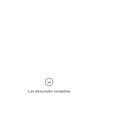
Abrir mais
Ler descrição completa