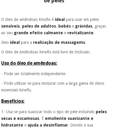
de peles
colabora com a
Fisaude para que
assim seja.
Instrumental
O óleo de amêndoas Kinefis é
ideal
para usar em peles
Muito
cirúrgico
conveniente
, pois
sensíveis
,
peles de adultos
,
bebés
e
grávidas
, graças
(liquidação)
hoje paga apenas 1/3
ao seu
grande efeito calmante
e
revitalizante
.
do valor. As restantes
duas prestações
óleo
ideal
para a
realização de massagems
.
serão cobradas no
O óleo de Amêndoas Kinefis está livre de triclosán.
mesmo dia de cada
mês.
Uso do óleo de amêndoas:
Sem
compromisso.
- Pode ser totalmente independente.
Pode adiantar o
pagamento total ou
- Pode utilizar-se para misturar com a larga gama de óleos
parcial quando
essenciais kinefis.
quiser, sem
penalizações ou
Benefícios:
truques.
1- Usa-se para suavizar todo o tipo de pele incluindo
peles
Os seus dados
protegidos.
Não
secas e escamosas
. É
emoliente suavizante e
vendemos os seus
hidratante
e
ajuda a desinflamar
. Devido à sua
dados a terceiros