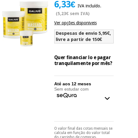
6,33€
Novidades
IVA incluído.
Material
Medicina
(5,23€ sem IVA)
médico
tradicional
chinesa
Ver opções disponiveis
sanitário
Novidades
Ofertas
Despesas de envio 5,95€,
Mobiliário
livre a partir de 150€
Medicina
clínico
tradicional
Outlet
Ofertas
chinesa
Quer financiar lo e pagar
Gabinetes
tranquilamente por mês?
terapêuticos
Fisaude
Mobiliário
Outlet
Material de
Tech
clínico
Até aos 12 meses
proteção
Academy
Sem estudar com
essencial
para
Gabinetes
coronavirus
Fisaude
terapêuticos
Fisaude
Tech
Aluguer
Aerobic,
Academy
fitness
Material de
e
O valor final das cotas mensais se
Pode escolhê-lo no final
proteção
calcula em função do valor total
pilates
do processo de compra,
do carrinho de compras.