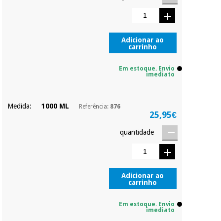
Pode adiantar o
pagamento total ou
parcial quando
Instrumental
quiser, sem
cirúrgico
penalizações ou
Adicionar ao
(liquidação)
carrinho
truques.
Os seus dados
Em estoque. Envio
protegidos.
Não
imediato
vendemos os seus
dados a terceiros
nem o
Medida:
1000 ML
Referência:
876
incomodaremos para
25,95€
tentar vender-lhe um
crédito pessoal.
quantidade
Adicionar ao
carrinho
Em estoque. Envio
imediato