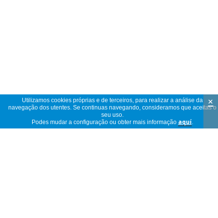
×
Utilizamos cookies próprias e de terceiros, para realizar a análise da
navegação dos utentes. Se continuas navegando, consideramos que aceitas o
seu uso.
Podes mudar a configuração ou obter mais informação
aquí
.