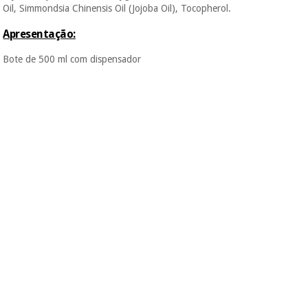
vendemos os seus
Oil, Simmondsia Chinensis Oil (Jojoba Oil), Tocopherol.
dados a terceiros
nem o
Apresentação:
incomodaremos para
tentar vender-lhe um
Bote de 500 ml com dispensador
crédito pessoal.