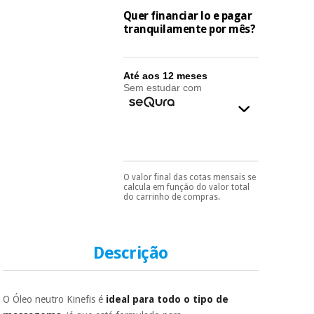
essencial
Quer financiar lo e pagar
para
Fisaude
Desportos
tranquilamente por mês?
coronavirus
Aluguer
e jogos
Vestuário
Aerobic,
Até aos 12 meses
sanitário
Sem estudar com
fitness e
pilates
Veterinária
Desportos
Ortopedia
e jogos
O valor final das cotas mensais se
Pode escolhê-lo no final
calcula em função do valor total
Instrumental
do processo de compra,
do carrinho de compras.
ao escolher o método de
cirúrgico
Vestuário
pagamento.
Só
(liquidação)
sanitário
precisará do seu
documento de
identificação,
Descrição
número de
Veterinária
telemóvel e número
de cartão.
O Óleo neutro Kinefis é
ideal para todo o tipo de
Ortopedia
É gratuito para si