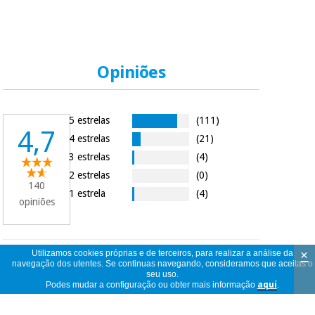
Opiniões
5 estrelas
(111)
4,7
4 estrelas
(21)
3 estrelas
(4)
2 estrelas
(0)
140
1 estrela
(4)
opiniões
×
Utilizamos cookies próprias e de terceiros, para realizar a análise da
140
ver
navegação dos utentes. Se continuas navegando, consideramos que aceitas o
opiniões
<<
<
1
/
14
>
>>
seu uso.
por
Podes mudar a configuração ou obter mais informação
aquí
.
página