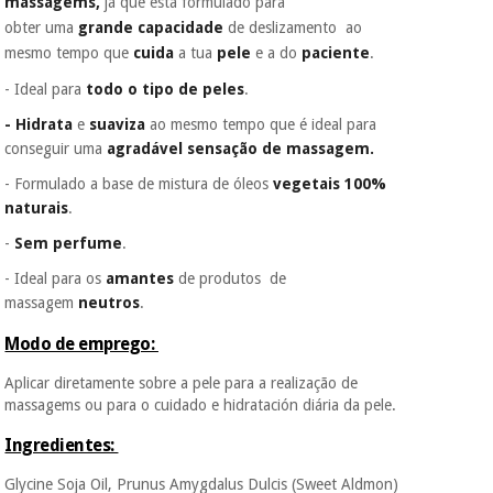
massagems,
já que está
formulado para
porque a SeQura
obter uma
grande capacidade
de deslizamento
ao
colabora com a
Fisaude para que
mesmo tempo que
cuida
a tua
pele
e a do
paciente
.
Instrumental
assim seja.
cirúrgico
- Ideal para
todo o tipo de peles
.
(liquidação)
Muito
- Hidrata
e
suaviza
ao mesmo tempo que é ideal para
conveniente
, pois
hoje paga apenas 1/3
conseguir uma
agradável sensação de massagem.
do valor. As restantes
-
Formulado a base de mistura de óleos
vegetais 100%
duas prestações
serão cobradas no
naturais
.
mesmo dia de cada
-
Sem perfume
.
mês.
- Ideal para os
amantes
de produtos de
Sem
compromisso.
massagem
neutros
.
Pode adiantar o
pagamento total ou
Modo de emprego:
parcial quando
quiser, sem
Aplicar diretamente sobre a pele para a realização de
penalizações ou
massagems ou para o cuidado e hidratación diária da pele.
truques.
Ingredientes:
Os seus dados
protegidos.
Não
Glycine Soja Oil, Prunus Amygdalus Dulcis (Sweet Aldmon)