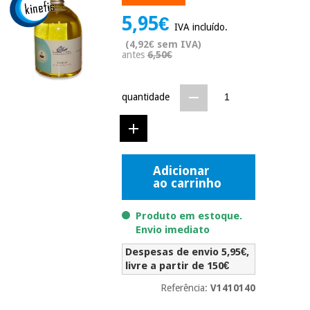
Novidades
5,95€
Material
Medicina
IVA incluído.
médico
tradicional
(4,92€ sem IVA)
chinesa
sanitário
antes
6,50€
Novidades
Ofertas
Mobiliário
Medicina
clínico
quantidade
tradicional
Outlet
Ofertas
chinesa
Gabinetes
terapêuticos
Fisaude
Mobiliário
Adicionar
Outlet
Material de
Tech
ao carrinho
clínico
proteção
Academy
essencial
Produto em estoque.
para
Gabinetes
coronavirus
Envio imediato
Fisaude
terapêuticos
Fisaude
Despesas de envio 5,95€,
Tech
Aluguer
Aerobic,
livre a partir de 150€
Academy
fitness
Material de
e
Referência:
V1410140
proteção
pilates