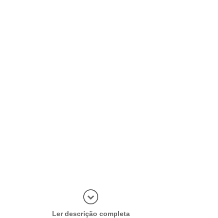
Abrir mais
Ler descrição completa