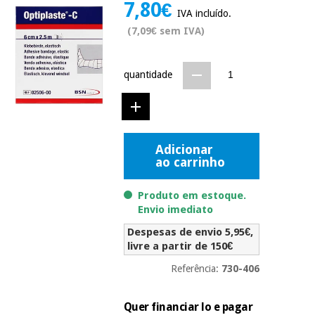
7,80€
Novidades
IVA incluído.
Material
Medicina
(7,09€ sem IVA)
médico
tradicional
chinesa
sanitário
Novidades
Ofertas
quantidade
Mobiliário
Medicina
clínico
tradicional
Outlet
Ofertas
chinesa
Gabinetes
terapêuticos
Adicionar
ao carrinho
Fisaude
Mobiliário
Outlet
Material de
Tech
clínico
proteção
Produto em estoque.
Academy
essencial
Envio imediato
para
Gabinetes
Despesas de envio 5,95€,
coronavirus
Fisaude
terapêuticos
livre a partir de 150€
Fisaude
Tech
Aluguer
Aerobic,
Referência:
730-406
Academy
fitness
Material de
e
proteção
pilates
Quer financiar lo e pagar