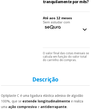
essencial
tranquilamente por mês?
para
Fisaude
Desportos
coronavirus
Aluguer
e jogos
Até aos 12 meses
Sem estudar com
Vestuário
Aerobic,
sanitário
fitness e
pilates
Veterinária
Desportos
O valor final das cotas mensais se
Ortopedia
Pode escolhê-lo no final
e jogos
calcula em função do valor total
do processo de compra,
do carrinho de compras.
ao escolher o método de
pagamento.
Só
Instrumental
precisará do seu
cirúrgico
Vestuário
documento de
(liquidação)
sanitário
identificação,
Descrição
número de
telemóvel e número
de cartão.
Veterinária
Optiplaste C é uma ligadura elástica adesiva de algodão
É gratuito para si
100%, que se
estende longitudinalmente
e realiza
porque a SeQura
Ortopedia
uma
ação compresiva
e
antiderrapante
.
colabora com a