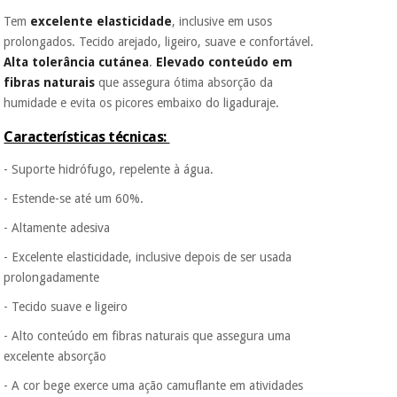
Fisaude para que
Tem
excelente elasticidade
, inclusive em usos
assim seja.
prolongados. Tecido arejado, ligeiro, suave e confortável.
Instrumental
Muito
Alta tolerância cutánea
.
Elevado conteúdo em
cirúrgico
conveniente
, pois
fibras naturais
que assegura ótima absorção da
(liquidação)
hoje paga apenas 1/3
do valor. As restantes
humidade e evita os picores embaixo do ligaduraje.
duas prestações
serão cobradas no
Características técnicas:
mesmo dia de cada
mês.
- Suporte hidrófugo, repelente à água.
Sem
- Estende-se até um 60%.
compromisso.
Pode adiantar o
- Altamente adesiva
pagamento total ou
- Excelente elasticidade, inclusive depois de ser usada
parcial quando
quiser, sem
prolongadamente
penalizações ou
truques.
- Tecido suave e ligeiro
Os seus dados
- Alto conteúdo em fibras naturais que assegura uma
protegidos.
Não
excelente absorção
vendemos os seus
dados a terceiros
- A cor bege exerce uma ação camuflante em atividades