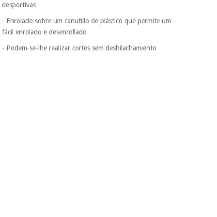
nem o
desportivas
incomodaremos para
tentar vender-lhe um
- Enrolado sobre um canutillo de plástico que permite um
crédito pessoal.
fácil enrolado e desenrollado
- Podem-se-lhe realizar cortes sem deshilachamiento