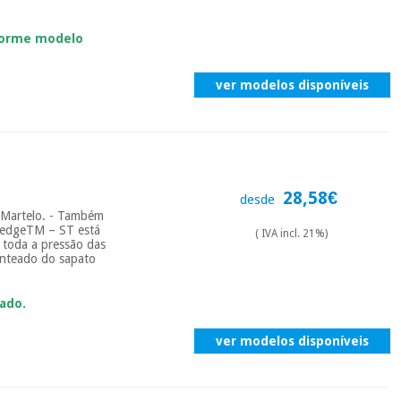
forme modelo
ver modelos disponíveis
28,58€
desde
m Martelo. - Também
oWedgeTM – ST está
( IVA incl. 21%)
 toda a pressão das
enteado do sapato
ado.
ver modelos disponíveis