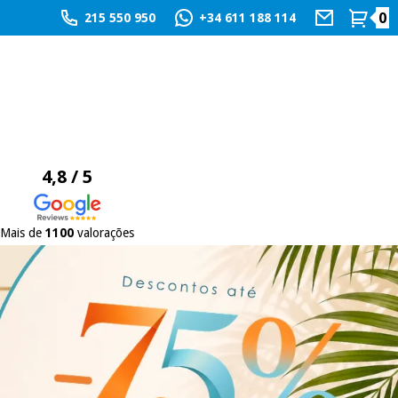
0
215 550 950
+34 611 188 114
4,8 / 5
Mais de
1100
valorações