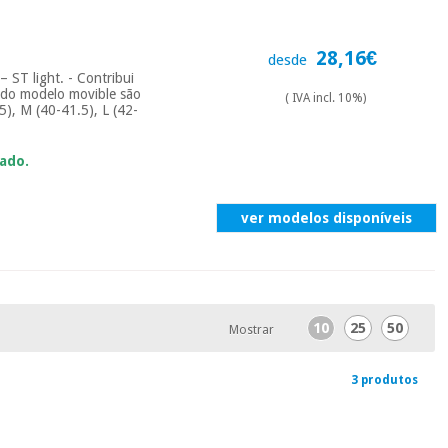
28,16€
desde
 ST light. - Contribui
to do modelo movible são
( IVA incl. 10%)
.5), M (40-41.5), L (42-
ado.
ver modelos disponíveis
10
25
50
Mostrar
3 produtos