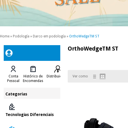
Home
»
Podología
»
Darco em podología
»
OrthoWedgeTM ST
OrthoWedgeTM ST
Conta
Histórico de
Distribuidores
Ver como
Pessoal
Encomendas
Categorias
Tecnologias Diferenciais