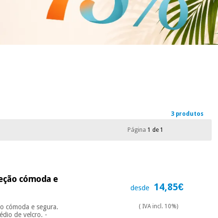
3 produtos
Página
1 de 1
teção cómoda e
14,85€
desde
ão cómoda e segura.
( IVA incl. 10%)
édio de velcro. -