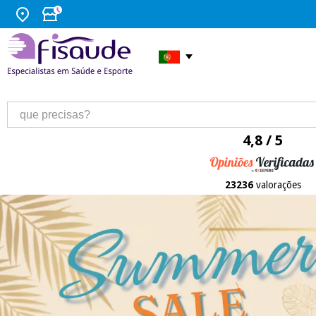
4,8 / 5
23236
valorações