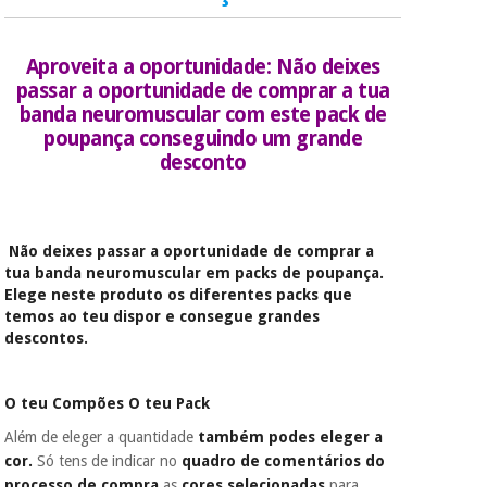
de cartão.
É gratuito para si
Instrumental
Aproveita a oportunidade: Não deixes
porque a SeQura
cirúrgico
colabora com a
passar a oportunidade de comprar a tua
(liquidação)
Fisaude para que
banda neuromuscular com este pack de
assim seja.
poupança conseguindo um grande
Muito
desconto
conveniente
, pois
hoje paga apenas 1/3
do valor. As restantes
duas prestações
Não deixes passar a oportunidade de comprar a
serão cobradas no
tua banda neuromuscular em packs de poupança.
mesmo dia de cada
Elege neste produto os diferentes packs que
mês.
temos ao teu dispor e consegue grandes
Sem
descontos.
compromisso.
Pode adiantar o
pagamento total ou
O teu Compões O teu Pack
parcial quando
quiser, sem
Além de eleger a quantidade
também podes eleger a
penalizações ou
cor.
Só tens de indicar no
quadro de comentários do
truques.
processo de compra
as
cores selecionadas
para