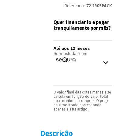
essencial
Referência:
72.IR05PACK
para
Fisaude
Desportos
coronavirus
Aluguer
e jogos
Quer financiar lo e pagar
tranquilamente por mês?
Vestuário
Aerobic,
sanitário
fitness e
pilates
Até aos 12 meses
Veterinária
Sem estudar com
Desportos
Ortopedia
e jogos
Instrumental
cirúrgico
Vestuário
O valor final das cotas mensais se
Pode escolhê-lo no final
(liquidação)
sanitário
calcula em função do valor total
do processo de compra,
do carrinho de compras. O preço
ao escolher o método de
aqui mostrado corresponde
pagamento.
Só
apenas a este artigo.
precisará do seu
Veterinária
documento de
identificação,
número de
Descrição
telemóvel e número
Ortopedia