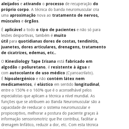
aleijados
e
ativando
o
processo
de recuperação
do
próprio corpo
. A técnica do banda neuromuscular cria
uma
aproximação
nova ao
tratamento de nervos,
músculos
e
órgãos
.
É
aplicável
a todo
o tipo de pacientes
e não só para
lesões desportivas, também é
muito
útil
para
quotidianas dores de costas, tendinitis,
juanetes, dores articulares, drenagens, tratamento
de cicatrizes, edemas, etc..
O
Kinesliology Tape Irisana
está
fabricado em
algodão
e
poliuretano
, é
resistente à água
e
com
autocolante de uso médico
(Cyanoacrilato).
É
hipoalergénico
e não
contém látex nem
medicamentos
, é
elástico
em sentido
longitudinal
,
entre o 150% e o 160% que é o aconselhável pelos
especialistas que aplicam a técnica a nível mundial. As
funções que se atribuem ao Banda Neuromuscular são a
capacidade de reeducar o sistema neuromuscular e
propioceptivo, melhorar a postura do paciente graças à
informação sensoriomotriz que lhe contribui, facilitar a
drenagem linfático, reduzir a dor, etc. Com esta técnica