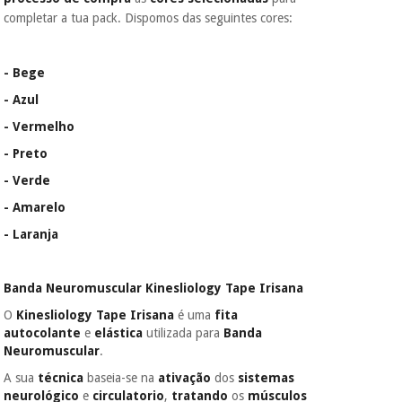
Os seus dados
completar a tua pack. Dispomos das seguintes cores:
protegidos.
Não
vendemos os seus
dados a terceiros
- Bege
nem o
incomodaremos para
- Azul
tentar vender-lhe um
- Vermelho
crédito pessoal.
- Preto
- Verde
- Amarelo
- Laranja
Banda Neuromuscular Kinesliology Tape Irisana
O
Kinesliology Tape Irisana
é uma
fita
autocolante
e
elástica
utilizada para
Banda
Neuromuscular
.
A sua
técnica
baseia-se na
ativação
dos
sistemas
neurológico
e
circulatorio
,
tratando
os
músculos