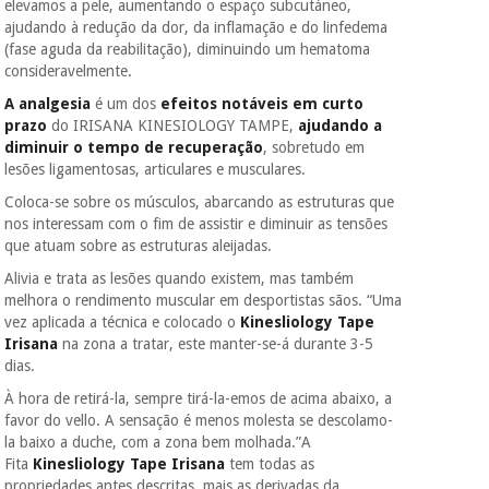
elevamos a pele, aumentando o espaço subcutáneo,
ajudando à redução da dor, da inflamação e do linfedema
(fase aguda da reabilitação), diminuindo um hematoma
consideravelmente.
A analgesia
é um dos
efeitos notáveis em curto
prazo
do IRISANA KINESIOLOGY TAMPE,
ajudando a
diminuir o tempo de recuperação
, sobretudo em
lesões ligamentosas, articulares e musculares.
Coloca-se sobre os músculos, abarcando as estruturas que
nos interessam com o fim de assistir e diminuir as tensões
que atuam sobre as estruturas aleijadas.
Alivia e trata as lesões quando existem, mas também
melhora o rendimento muscular em desportistas sãos. “Uma
vez aplicada a técnica e colocado o
Kinesliology Tape
Irisana
na zona a tratar, este manter-se-á durante 3-5
dias.
À hora de retirá-la, sempre tirá-la-emos de acima abaixo, a
favor do vello. A sensação é menos molesta se descolamo-
la baixo a duche, com a zona bem molhada.”A
Fita
Kinesliology Tape Irisana
tem todas as
propriedades antes descritas, mais as derivadas da