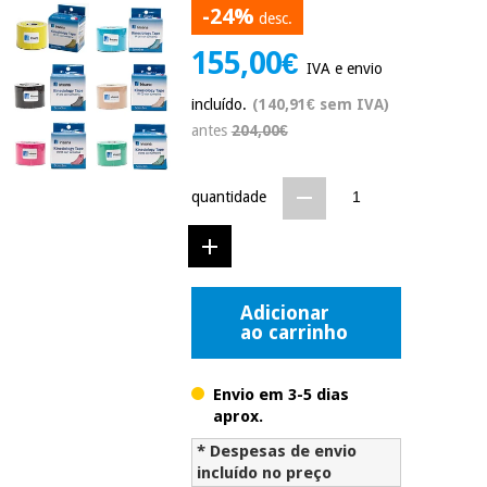
-24%
Novidades
desc.
Material
Medicina
155,00€
médico
tradicional
IVA e envio
chinesa
sanitário
Novidades
Ofertas
incluído.
(140,91€ sem IVA)
antes
204,00€
Mobiliário
Medicina
clínico
tradicional
Outlet
Ofertas
chinesa
quantidade
Gabinetes
terapêuticos
Fisaude
Mobiliário
Outlet
Material de
Tech
clínico
proteção
Academy
Adicionar
essencial
ao carrinho
para
Gabinetes
coronavirus
Fisaude
terapêuticos
Fisaude
Envio em 3-5 dias
Tech
Aluguer
Aerobic,
aprox.
Academy
fitness
Material de
* Despesas de envio
e
proteção
pilates
incluído no preço