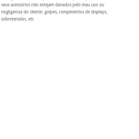
seus acessórios não estejam danados pelo mau uso ou
incomodaremos para
tentar vender-lhe um
negligencia do cliente: golpes, rompimentos de displays,
crédito pessoal.
sobretensión, etc