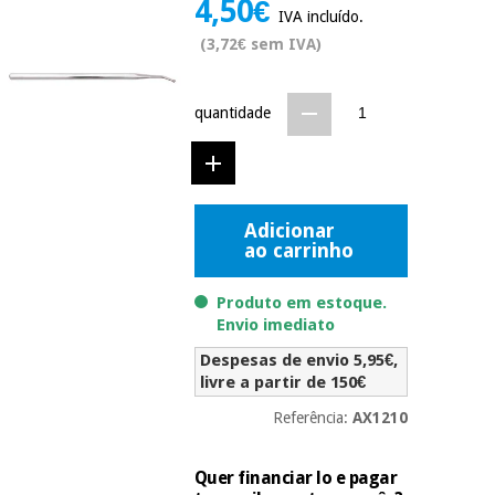
4,50€
Novidades
IVA incluído.
Material
Medicina
(3,72€ sem IVA)
médico
tradicional
chinesa
sanitário
Novidades
Ofertas
quantidade
Mobiliário
Medicina
clínico
tradicional
Outlet
Ofertas
chinesa
Gabinetes
Adicionar
terapêuticos
ao carrinho
Fisaude
Mobiliário
Outlet
Material de
Tech
clínico
Produto em estoque.
proteção
Academy
Envio imediato
essencial
para
Gabinetes
Despesas de envio 5,95€,
coronavirus
Fisaude
terapêuticos
livre a partir de 150€
Fisaude
Tech
Aluguer
Referência:
AX1210
Aerobic,
Academy
fitness
Material de
e
proteção
Quer financiar lo e pagar
pilates