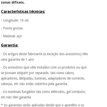
Fisaude para que
zonas difíceis.
assim seja.
Características técnicas:
Instrumental
Muito
cirúrgico
conveniente
, pois
- Longitude: 10 cm
hoje paga apenas 1/3
(liquidação)
do valor. As restantes
- Ponta grossa.
duas prestações
serão cobradas no
- Material: aço
mesmo dia de cada
mês.
Garantia:
Sem
- Os artigos deste fabricante (a exceção dos acessórios) têm
compromisso.
uma garantia de 1 ano
Pode adiantar o
pagamento total ou
- Os acessórios que vêm incluídos com os produtos ou que
parcial quando
se possam adquirir por separado, tais como cabos,
quiser, sem
penalizações ou
aplicadores, lâmpadas, baterias, adaptadores de corrente,
truques.
cabeças, etc não estão cobertos pela garantia.
Os seus dados
- Os materiais fungibles tais como elétrodos, gel condutor,
protegidos.
Não
etc não têm garantia
vendemos os seus
dados a terceiros
* As garantias serão aplicadas desde que o aparelho e os
nem o