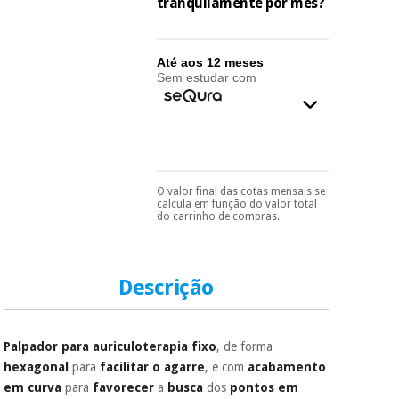
essencial
tranquilamente por mês?
para
Fisaude
Desportos
coronavirus
Aluguer
e jogos
Até aos 12 meses
Sem estudar com
Vestuário
Aerobic,
sanitário
fitness e
pilates
Veterinária
Desportos
O valor final das cotas mensais se
Pode escolhê-lo no final
Ortopedia
calcula em função do valor total
e jogos
do processo de compra,
do carrinho de compras.
ao escolher o método de
pagamento.
Só
Instrumental
precisará do seu
cirúrgico
Vestuário
documento de
(liquidação)
sanitário
identificação,
Descrição
número de
telemóvel e número
de cartão.
Veterinária
Palpador para auriculoterapia fixo
, de forma
É gratuito para si
hexagonal
para
facilitar o agarre
, e com
acabamento
porque a SeQura
em curva
para
favorecer
a
busca
dos
pontos em
colabora com a
Ortopedia