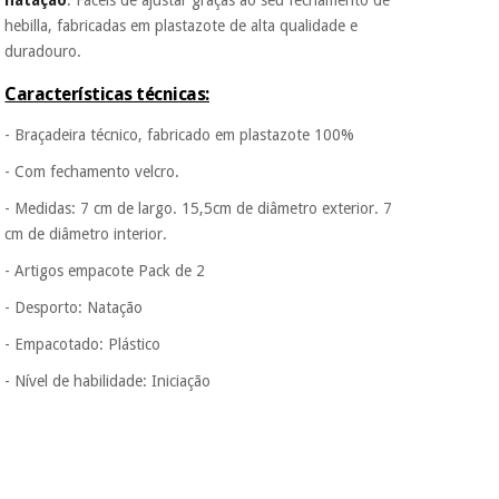
assim seja.
hebilla, fabricadas em plastazote de alta qualidade e
duradouro.
Muito
Instrumental
conveniente
, pois
cirúrgico
hoje paga apenas 1/3
Características técnicas:
(liquidação)
do valor. As restantes
duas prestações
- Braçadeira técnico, fabricado em plastazote 100%
serão cobradas no
- Com fechamento velcro.
mesmo dia de cada
mês.
- Medidas: 7 cm de largo. 15,5cm de diâmetro exterior. 7
Sem
cm de diâmetro interior.
compromisso.
Pode adiantar o
- Artigos empacote Pack de 2
pagamento total ou
- Desporto: Natação
parcial quando
quiser, sem
- Empacotado: Plástico
penalizações ou
truques.
- Nível de habilidade: Iniciação
Os seus dados
protegidos.
Não
vendemos os seus
dados a terceiros
nem o