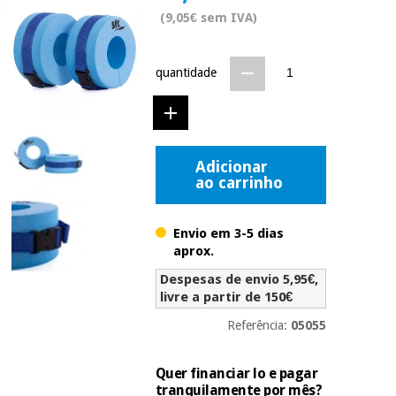
Novidades
(9,05€ sem IVA)
Material
Medicina
médico
tradicional
chinesa
sanitário
Novidades
quantidade
Ofertas
Mobiliário
Medicina
clínico
tradicional
Outlet
Ofertas
chinesa
Adicionar
Gabinetes
ao carrinho
terapêuticos
Fisaude
Mobiliário
Outlet
Material de
Tech
clínico
Envio em 3-5 dias
proteção
Academy
aprox.
essencial
para
Despesas de envio 5,95€,
Gabinetes
coronavirus
livre a partir de 150€
Fisaude
terapêuticos
Fisaude
Tech
Referência:
05055
Aluguer
Aerobic,
Academy
fitness
Material de
e
Quer financiar lo e pagar
proteção
pilates
tranquilamente por mês?