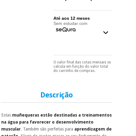
essencial
para
Fisaude
Desportos
coronavirus
Aluguer
e jogos
Até aos 12 meses
Sem estudar com
Vestuário
Aerobic,
sanitário
fitness e
pilates
Veterinária
O valor final das cotas mensais se
Pode escolhê-lo no final
Desportos
calcula em função do valor total
Ortopedia
do processo de compra,
e jogos
do carrinho de compras.
ao escolher o método de
pagamento.
Só
Instrumental
precisará do seu
documento de
cirúrgico
Vestuário
identificação,
Descrição
(liquidação)
sanitário
número de
telemóvel e número
de cartão.
Veterinária
Estas
muñequeras estão destinadas a treinamentos
É gratuito para si
na água para favorecer o desenvolvimento
porque a SeQura
muscular
. Também são perfeitas para
aprendizagem de
colabora com a
Ortopedia
Fisaude para que
natação
. Fáceis de ajustar graças ao seu fechamento de