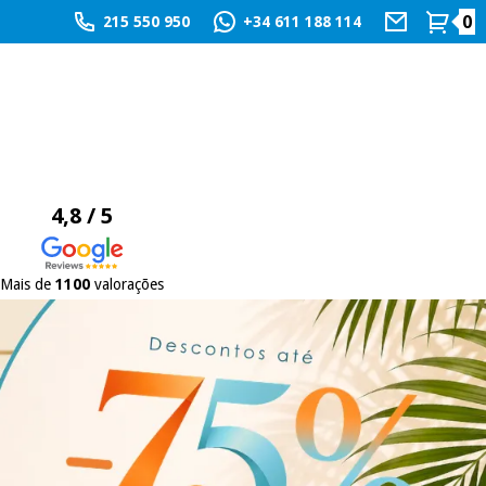
0
215 550 950
+34 611 188 114
4,8 / 5
Mais de
1100
valorações