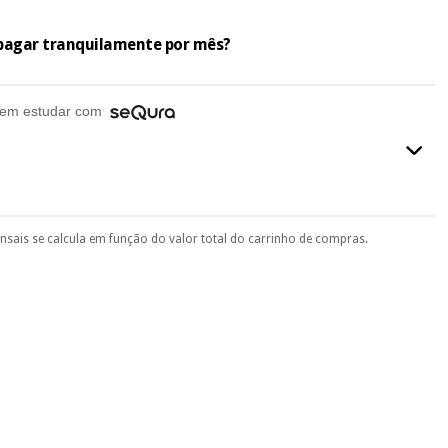
e pagar tranquilamente por mês?
em estudar com
ensais se calcula em função do valor total do carrinho de compras.
final do processo de compra, ao escolher o método de pagamento.
seu documento de identificação, número de telemóvel e
.
 si
porque a SeQura colabora com a Fisaude para que assim seja.
ente
, pois hoje paga apenas 1/3 do valor. As restantes duas
 cobradas no mesmo dia de cada mês.
sso.
Pode adiantar o pagamento total ou parcial quando quiser,
 ou truques.
protegidos.
Não vendemos os seus dados a terceiros nem o