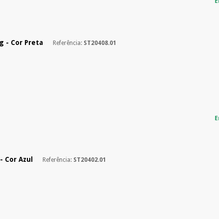
E
Kg - Cor Preta
Referência:
ST20408.01
E
- Cor Azul
Referência:
ST20402.01