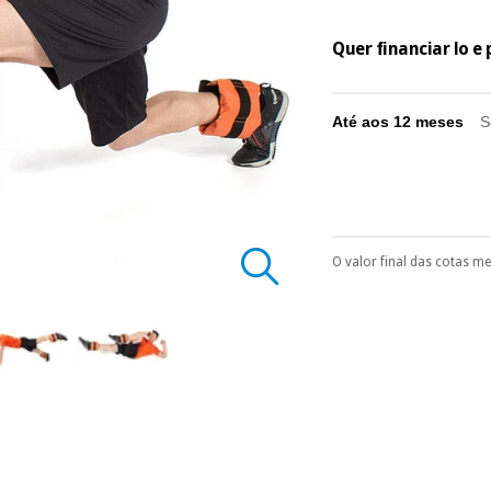
Quer financiar lo 
Até aos 12 meses
S
O valor final das cotas m
Pode escolhê-lo no 
Só precisará do 
número de cartão
É gratuito para
Muito conveni
prestações serão
Sem compromi
sem penalizações
Os seus dados 