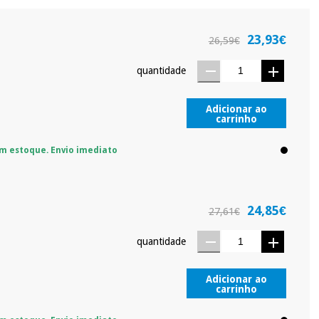
ra tentar vender-lhe um crédito pessoal.
23,93€
26,59€
quantidade
Adicionar ao
carrinho
m estoque. Envio imediato
24,85€
27,61€
quantidade
Adicionar ao
carrinho