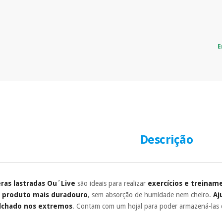
E
Descrição
eras lastradas Ou´Live
são ideais para realizar
exercícios e treinam
m
produto mais duradouro
, sem absorção de humidade nem cheiro.
Aj
olchado nos extremos
. Contam com um hojal para poder armazená-las d