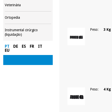
Veterinária
Ortopedia
Peso:
3 Kg
Instrumental cirúrgico
(liquidação)
PT
DE
ES
FR
IT
EU
Peso:
4 Kg