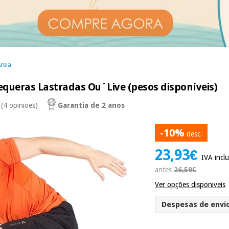
reia
equeras Lastradas Ou´Live (pesos disponíveis)
(4 opiniões)
Garantia de 2 anos
-10%
desc.
23,93€
IVA inclu
antes
26,59€
Ver opções disponiveis
Despesas de envio 