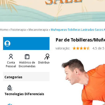
Home
»
Fisioterapia
»
Mecanoterapia
»
Muñequeras-Tobilleras Lastradas-Sacos A
Par de Tobilleras/Muñ
valoração:
4.5 de 5
Conta
Histórico de
Distribuidores
Pessoal
Encomendas
Categorias
Tecnologias Diferenciais