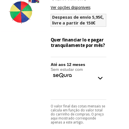
Novidades
Ver opções disponiveis
Material
Medicina
médico
tradicional
Despesas de envio 5,95€,
chinesa
sanitário
livre a partir de 150€
Novidades
Ofertas
Mobiliário
Quer financiar lo e pagar
Medicina
clínico
tranquilamente por mês?
tradicional
Outlet
Ofertas
chinesa
Gabinetes
terapêuticos
Até aos 12 meses
Sem estudar com
Fisaude
Mobiliário
Outlet
Material de
Tech
clínico
proteção
Academy
essencial
para
Gabinetes
coronavirus
Fisaude
terapêuticos
Fisaude
Tech
O valor final das cotas mensais se
Aluguer
Pode escolhê-lo no final
Aerobic,
calcula em função do valor total
Academy
do processo de compra,
do carrinho de compras. O preço
fitness
ao escolher o método de
Material de
aqui mostrado corresponde
e
pagamento.
Só
apenas a este artigo.
proteção
pilates
precisará do seu