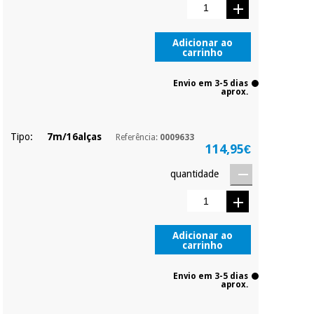
quiser, sem
penalizações ou
truques.
Instrumental
Adicionar ao
cirúrgico
carrinho
Os seus dados
(liquidação)
protegidos.
Não
vendemos os seus
Envio em 3-5 dias
aprox.
dados a terceiros
nem o
incomodaremos para
tentar vender-lhe um
Tipo:
7m/16alças
Referência:
0009633
crédito pessoal.
114,95€
quantidade
Adicionar ao
carrinho
Envio em 3-5 dias
aprox.