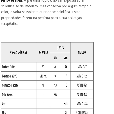
Fisioterapia
. A parafina líquida, ao ser exposta ao ar
colabora com a
Fisaude para que
solidifica-se de imediato, mas conserva por algum tempo o
assim seja.
calor, e volta-se isolante quando se solidifica. Estas
Instrumental
propriedades fazem-na perfeita para a sua aplicação
Muito
cirúrgico
conveniente
, pois
terapêutica.
(liquidação)
hoje paga apenas 1/3
do valor. As restantes
duas prestações
serão cobradas no
mesmo dia de cada
mês.
Sem
compromisso.
Pode adiantar o
pagamento total ou
parcial quando
quiser, sem
penalizações ou
truques.
Os seus dados
protegidos.
Não
vendemos os seus
dados a terceiros