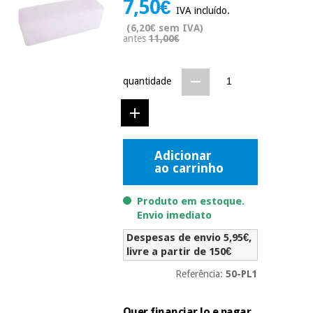
7,50€
Novidades
IVA incluído.
Material
Medicina
(6,20€ sem IVA)
médico
tradicional
antes
11,00€
chinesa
sanitário
Novidades
Ofertas
quantidade
Mobiliário
Medicina
clínico
tradicional
Outlet
Ofertas
chinesa
Gabinetes
terapêuticos
Adicionar
ao carrinho
Fisaude
Mobiliário
Outlet
Material de
Tech
clínico
proteção
Academy
Produto em estoque.
essencial
Envio imediato
para
Gabinetes
coronavirus
Despesas de envio 5,95€,
Fisaude
terapêuticos
Fisaude
livre a partir de 150€
Tech
Aluguer
Aerobic,
Academy
Referência:
50-PL1
fitness
Material de
e
proteção
pilates
Quer financiar lo e pagar