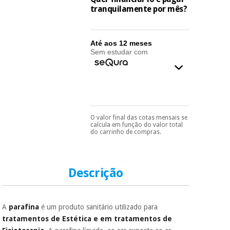
essencial
tranquilamente por mês?
para
Fisaude
Desportos
coronavirus
Aluguer
e jogos
Até aos 12 meses
Sem estudar com
Vestuário
Aerobic,
sanitário
fitness e
pilates
Veterinária
Desportos
Ortopedia
O valor final das cotas mensais se
e jogos
Pode escolhê-lo no final
calcula em função do valor total
do processo de compra,
do carrinho de compras.
ao escolher o método de
Instrumental
pagamento.
Só
cirúrgico
Vestuário
precisará do seu
(liquidação)
documento de
sanitário
identificação,
Descrição
número de
telemóvel e número
Veterinária
de cartão.
A
parafina
é um produto sanitário utilizado para
É gratuito para si
tratamentos de Estética e em tratamentos de
porque a SeQura
Ortopedia