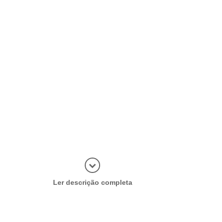
Abrir mais
Ler descrição completa