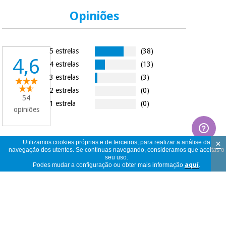
Opiniões
5 estrelas
(38)
4,6
4 estrelas
(13)
3 estrelas
(3)
2 estrelas
(0)
54
1 estrela
(0)
opiniões
×
Utilizamos cookies próprias e de terceiros, para realizar a análise da
navegação dos utentes. Se continuas navegando, consideramos que aceitas o
54
ver
seu uso.
opiniões
<<
<
1
/
6
>
>>
Podes mudar a configuração ou obter mais informação
aquí
.
por
página
normal
ORTOPEDIA