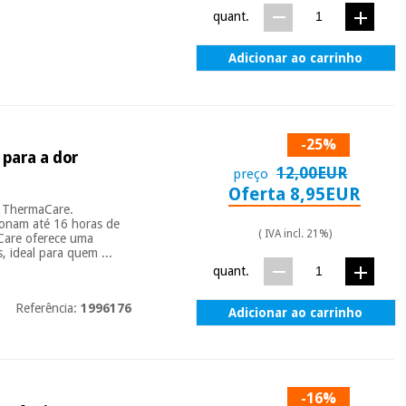
quant.
Adicionar ao carrinho
-25%
 para a dor
12,00EUR
preço
Oferta 8,95EUR
os ThermaCare.
ionam até 16 horas de
( IVA incl. 21%)
Care oferece uma
s, ideal para quem ...
quant.
Referência:
1996176
Adicionar ao carrinho
-16%