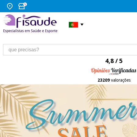
4,8 / 5
23209
valorações