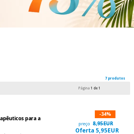
7 produtos
Página
1 de 1
-34%
apêuticos para a
8,95EUR
preço
Oferta 5,95EUR