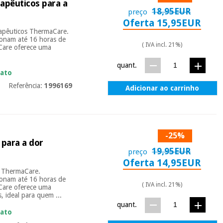
apêuticos para a
18,95EUR
preço
Oferta 15,95EUR
rapêuticos ThermaCare.
ionam até 16 horas de
( IVA incl. 21%)
Care oferece uma
quant.
iato
Referência:
1996169
Adicionar ao carrinho
-25%
 para a dor
19,95EUR
preço
Oferta 14,95EUR
os ThermaCare.
ionam até 16 horas de
( IVA incl. 21%)
Care oferece uma
s, ideal para quem ...
quant.
iato