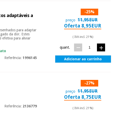
-25%
os adaptáveis a
11,95EUR
preço
Oferta 8,95EUR
esenhados para adaptar
ngado da dor. Estes
( IVA incl. 21%)
efetiva para aliviar
quant.
iato
Referência:
1996145
Adicionar ao carrinho
-27%
11,95EUR
preço
Oferta 8,75EUR
Referência:
2136779
( IVA incl. 21%)