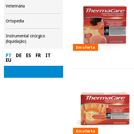
Veterinária
Ortopedia
Instrumental cirúrgico
(liquidação)
Em oferta
PT
DE
ES
FR
IT
EU
Em oferta