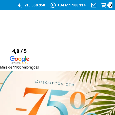
0
215 550 950
+34 611 188 114
4,8 / 5
Mais de
1100
valorações