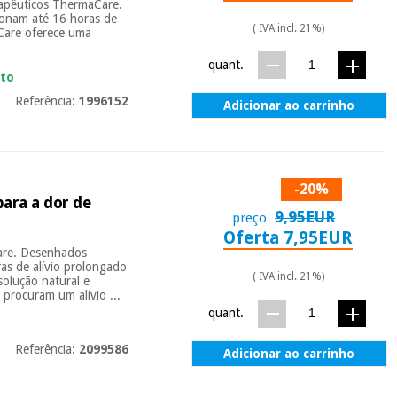
rapêuticos ThermaCare.
ionam até 16 horas de
( IVA incl. 21%)
Care oferece uma
quant.
ato
Referência:
1996152
Adicionar ao carrinho
-20%
para a dor de
9,95EUR
preço
Oferta 7,95EUR
Care. Desenhados
ras de alívio prolongado
( IVA incl. 21%)
olução natural e
m procuram um alívio ...
quant.
Referência:
2099586
Adicionar ao carrinho