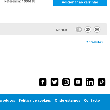
Referência:
1996183
Adicionar ao carrinho
10
25
50
Mostrar
7 produtos
 produtos
Política de cookies
Onde estamos
Contacto