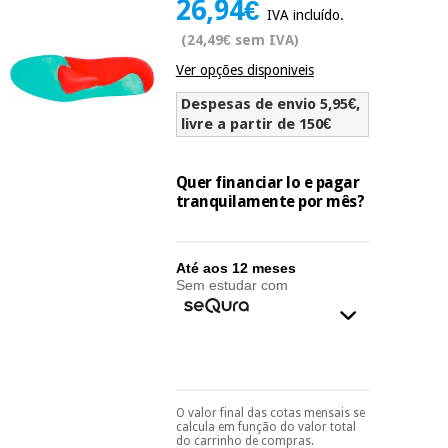
26,94€
Novidades
IVA incluído.
Material
Medicina
(24,49€ sem IVA)
médico
tradicional
Ver opções disponiveis
chinesa
sanitário
Novidades
Ofertas
Despesas de envio 5,95€,
Mobiliário
livre a partir de 150€
Medicina
clínico
tradicional
Outlet
Ofertas
chinesa
Quer financiar lo e pagar
Gabinetes
tranquilamente por mês?
terapêuticos
Fisaude
Mobiliário
Outlet
Material de
Tech
clínico
Até aos 12 meses
proteção
Academy
Sem estudar com
essencial
para
Gabinetes
coronavirus
Fisaude
terapêuticos
Fisaude
Tech
Aluguer
Aerobic,
Academy
fitness
Material de
O valor final das cotas mensais se
e
Pode escolhê-lo no final
calcula em função do valor total
proteção
do processo de compra,
pilates
do carrinho de compras.