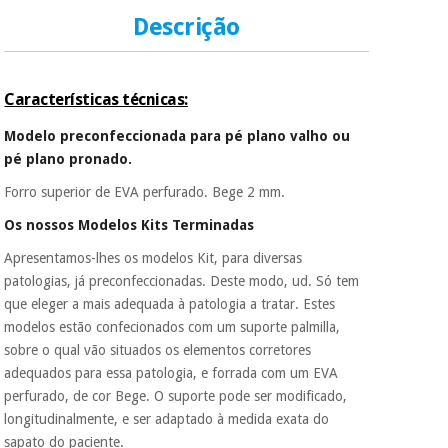
Pode adiantar o
pagamento total ou
Descrição
parcial quando
Instrumental
quiser, sem
cirúrgico
penalizações ou
truques.
(liquidação)
Características técnicas:
Os seus dados
Modelo preconfeccionada para pé plano valho ou
protegidos.
Não
pé plano pronado.
vendemos os seus
dados a terceiros
Forro superior de EVA perfurado. Bege 2 mm.
nem o
incomodaremos para
Os nossos Modelos Kits Terminadas
tentar vender-lhe um
crédito pessoal.
Apresentamos-lhes os modelos Kit, para diversas
patologias, já preconfeccionadas. Deste modo, ud. Só tem
que eleger a mais adequada à patologia a tratar. Estes
modelos estão confecionados com um suporte palmilla,
sobre o qual vão situados os elementos corretores
adequados para essa patologia, e forrada com um EVA
perfurado, de cor Bege. O suporte pode ser modificado,
longitudinalmente, e ser adaptado à medida exata do
sapato do paciente.