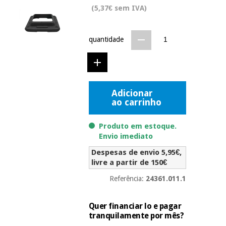
Novidades
(5,37€ sem IVA)
Material
Medicina
médico
tradicional
chinesa
sanitário
quantidade
Novidades
Ofertas
Mobiliário
Medicina
clínico
tradicional
Outlet
Ofertas
chinesa
Adicionar
Gabinetes
ao carrinho
terapêuticos
Fisaude
Mobiliário
Produto em estoque.
Outlet
Material de
Tech
clínico
Envio imediato
proteção
Academy
essencial
Despesas de envio 5,95€,
para
livre a partir de 150€
Gabinetes
coronavirus
Fisaude
terapêuticos
Fisaude
Referência:
24361.011.1
Tech
Aluguer
Aerobic,
Academy
fitness
Quer financiar lo e pagar
Material de
e
tranquilamente por mês?
proteção
pilates