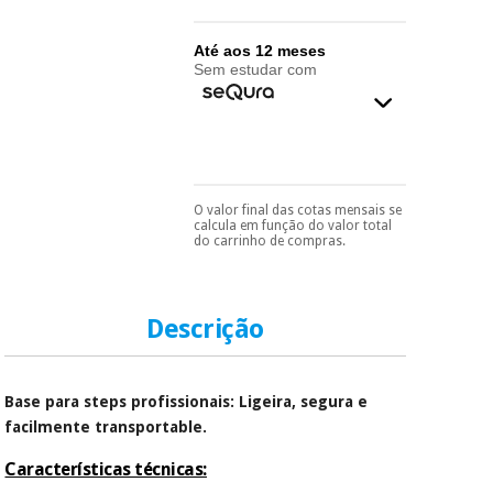
essencial
para
Fisaude
Desportos
coronavirus
Até aos 12 meses
Aluguer
e jogos
Sem estudar com
Vestuário
Aerobic,
sanitário
fitness e
pilates
Veterinária
O valor final das cotas mensais se
Pode escolhê-lo no final
calcula em função do valor total
Desportos
do processo de compra,
do carrinho de compras.
Ortopedia
ao escolher o método de
e jogos
pagamento.
Só
precisará do seu
Instrumental
documento de
cirúrgico
identificação,
Vestuário
Descrição
número de
(liquidação)
sanitário
telemóvel e número
de cartão.
Base para steps profissionais: Ligeira, segura e
Veterinária
É gratuito para si
facilmente transportable.
porque a SeQura
colabora com a
Características técnicas:
Fisaude para que
Ortopedia
assim seja.