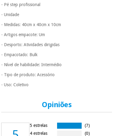
- Pé step profissional
Muito
- Unidade
conveniente
, pois
Instrumental
hoje paga apenas 1/3
cirúrgico
- Medidas: 40cm x 40cm x 10cm
do valor. As restantes
(liquidação)
duas prestações
- Artigos empacote:
Um
serão cobradas no
mesmo dia de cada
- Desporto:
Atividades dirigidas
mês.
- Empacotado:
Bulk
Sem
compromisso.
- Nível de habilidade:
Intermédio
Pode adiantar o
pagamento total ou
- Tipo de produto:
Acessório
parcial quando
- Uso:
Coletivo
quiser, sem
penalizações ou
truques.
Opiniões
Os seus dados
protegidos.
Não
vendemos os seus
dados a terceiros
5 estrelas
(7)
nem o
5
4 estrelas
(0)
incomodaremos para