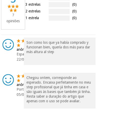
tentar vender-lhe um
3 estrelas
(0)
crédito pessoal.
2 estrelas
(0)
7
1 estrela
(0)
opiniões
Son como los que ya había comprado y
funcionan bien, quería dos más para dar
anônimo
más altura al step
Espanha
22/08/2023
Chegou ontem, corresponde ao
esperado. Encaixa perfeitamente no meu
anônimo
step profissional que já tinha em casa e
Portugal
são iguais às bases que também já tinha.
05/02/2021
Resta saber a duração do artigo que
apenas com o uso se pode avaliar.