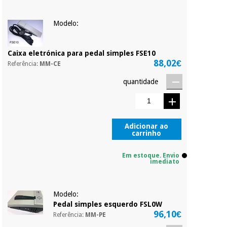
compromisso.
Pode adiantar o
pagamento total ou
Modelo:
Instrumental
parcial quando
cirúrgico
quiser, sem
penalizações ou
(liquidação)
Caixa eletrónica para pedal simples FSE10
truques.
88,02€
Referência:
MM-CE
Os seus dados
protegidos.
Não
quantidade
vendemos os seus
dados a terceiros
nem o
incomodaremos para
Adicionar ao
tentar vender-lhe um
carrinho
crédito pessoal.
Em estoque. Envio
imediato
Modelo:
Pedal simples esquerdo FSL0W
96,10€
Referência:
MM-PE