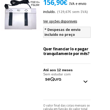
156,90€
Novidades
IVA e envio
Material
Medicina
incluído.
(129,67€ sem IVA)
médico
tradicional
chinesa
sanitário
Novidades
Ver opções disponiveis
Ofertas
* Despesas de envio
Mobiliário
Medicina
clínico
incluído no preço
tradicional
Outlet
Ofertas
chinesa
Gabinetes
Quer financiar lo e pagar
terapêuticos
tranquilamente por mês?
Fisaude
Mobiliário
Outlet
Material de
Tech
clínico
proteção
Academy
Até aos 12 meses
essencial
Sem estudar com
para
Gabinetes
coronavirus
Fisaude
terapêuticos
Fisaude
Tech
Aluguer
Aerobic,
Academy
fitness
Material de
e
proteção
O valor final das cotas mensais se
Pode escolhê-lo no final
pilates
calcula em função do valor total