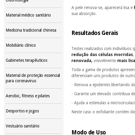
A pele renova-se, aparecerá lisa e
sua absorção.
Material médico sanitário
Medicina tradicional chinesa
Resultados Gerais
Mobiliário clínico
Testes realizados com indivíduos
redução das células morridas
Gabinetes terapêuticos
renovada,
visivelmente
mais lis
Toda a gama de produtos apresent
Material de proteção essencial
diferenciam uns produtos de outr
para coronavirus
- Renova a epidermis libertando da
- Garante um elevado contribua de
Aerobic, fitness e pilates
- Ajuda a estimulas a microcircula
Desportos e jogos
Neste caso o exfoliante contém ól
Vestuário sanitário
Modo de Uso