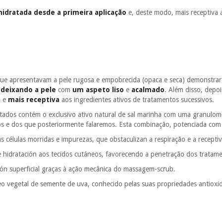
hidratada desde a primeira aplicação
e, deste modo, mais receptiva 
 que apresentavam a pele rugosa e empobrecida (opaca e seca) demonstr
,
deixando a pele
com
um aspeto liso
e
acalmado
. Além disso, depo
a
e
mais receptiva
aos ingredientes ativos de tratamentos sucessivos.
ados contém o exclusivo ativo natural de sal marinha com uma granulome
os e dos que posteriormente falaremos. Esta combinação, potenciada com
s células morridas e impurezas, que obstaculizan a respiração e a receptiv
 hidratación aos tecidos cutáneos, favorecendo a penetração dos tratame
ción superficial graças à ação mecânica do massagem-scrub.
eo vegetal de semente de uva, conhecido pelas suas propriedades antiox