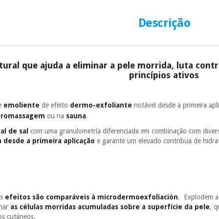
número de cartão
É gratuito para
Descrição
Muito conveni
prestações serão
Sem compromi
tural que ajuda a eliminar a pele morrida, luta contra
sem penalizações
princípios ativos
Os seus dados 
incomodaremos pa
e
emoliente
de efeito
dermo-exfoliante
notável desde a primeira apl
dromassagem
ou na
sauna
.
al de sal
com uma granulometría diferenciada em combinação com diver
a desde a primeira aplicação
e garante um elevado contribua de hidra
os
efeitos são comparáveis à microdermoexfoliación
. Explodem a 
inar
as células morridas acumuladas sobre a superfície da pele
, 
os cutáneos.