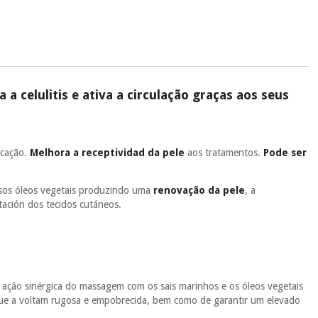
.
 si
porque a SeQura colabora com a Fisaude para que assim seja.
ente
, pois hoje paga apenas 1/3 do valor. As restantes duas
 cobradas no mesmo dia de cada mês.
sso.
Pode adiantar o pagamento total ou parcial quando quiser,
 a celulitis e ativa a circulação graças aos seus
 ou truques.
protegidos.
Não vendemos os seus dados a terceiros nem o
ra tentar vender-lhe um crédito pessoal.
icação.
Melhora a receptividad da pele
aos tratamentos.
Pode ser
sos óleos vegetais produzindo uma
renovação da pele
, a
tación dos tecidos cutáneos.
ação sinérgica do massagem com os sais marinhos e os óleos vegetais
que a voltam rugosa e empobrecida, bem como de garantir um elevado