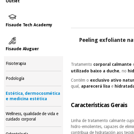
Outlet
Fisaude Tech Academy
Peeling exfoliante na
Fisaude Aluguer
Fisioterapia
Tratamento
corporal calmante
utilizado baixo a duche
, no
hi
Podología
Contém o
exclusivo ativo natur
qual,
aparecerá lisa
e
hidratad
Estética, dermocosmética
e medicina estética
Características Gerais
Wellness, qualidade de vida e
cuidado corporal
Linha de tratamento calmante cuj
hidro-emolientes, capazes de elim
contribua de hidratación aos tecid
Odontología