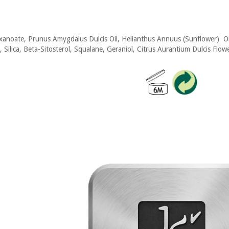
xanoate, Prunus Amygdalus Dulcis Oil, Helianthus Annuus (Sunflower) Oi
l, Silica, Beta-Sitosterol, Squalane, Geraniol, Citrus Aurantium Dulcis Flo