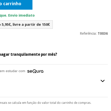
o carrinho
ue. Envio imediato
5,95€, livre a partir de 150€
Referência:
T0036
e pagar tranquilamente por mês?
em estudar com
ensais se calcula em função do valor total do carrinho de compras.
final do processo de compra, ao escolher o método de pagamento.
seu documento de identificação, número de telemóvel e