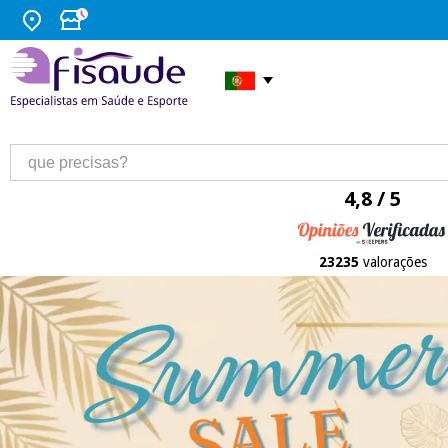
4,8 / 5
23235
valorações