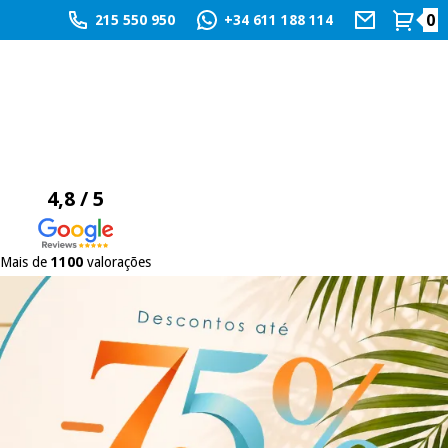
0
215 550 950
+34 611 188 114
4,8 / 5
Mais de
1100
valorações