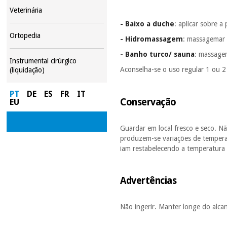
Veterinária
- Baixo a duche
: aplicar sobre 
Ortopedia
- Hidromassagem
: massagemar 
- Banho turco/ sauna
: massagem
Instrumental cirúrgico
Aconselha-se o uso regular 1 ou 2
(liquidação)
PT
DE
ES
FR
IT
Conservação
EU
Guardar em local fresco e seco. N
produzem-se variações de temperatu
iam restabelecendo a temperatura 
Advertências
Não ingerir. Manter longe do alcan