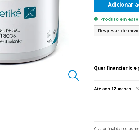
Adicionar a
Produto em estoq
Despesas de envio 
Quer financiar lo 
Até aos 12 meses
S
O valor final das cotas m
Pode escolhê-lo no 
Só precisará do 