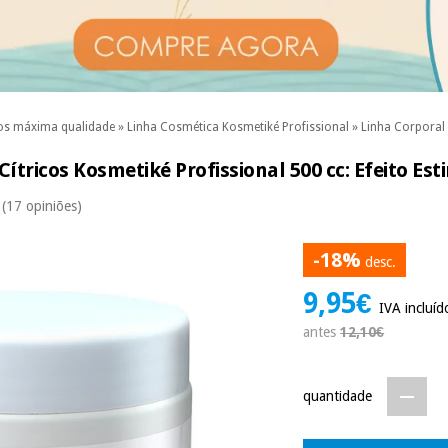
os máxima qualidade
»
Linha Cosmética Kosmetiké Profissional
»
Linha Corporal 
Cítricos Kosmetiké Profissional 500 cc: Efeito Es
(17 opiniões)
-18%
desc.
9,95€
IVA incluíd
antes
12,10€
quantidade