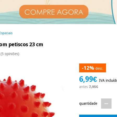
Especiais
om petiscos 23 cm
(5 opiniões)
-12%
desc.
6,99€
IVA incluíd
antes
7,95€
quantidade