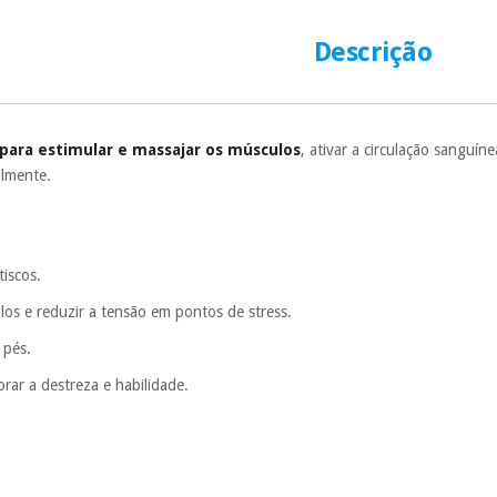
número de cartão
É gratuito para
Descrição
Muito conveni
prestações serão
Sem compromi
ara estimular e massajar os músculos
, ativar a circulação sanguín
sem penalizações
ilmente.
Os seus dados 
incomodaremos pa
iscos.
ulos e reduzir a tensão em pontos de stress.
 pés.
ar a destreza e habilidade.