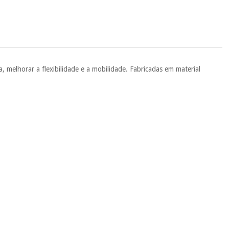
.
 si
porque a SeQura colabora com a Fisaude para que assim seja.
ente
, pois hoje paga apenas 1/3 do valor. As restantes duas
 cobradas no mesmo dia de cada mês.
sso.
Pode adiantar o pagamento total ou parcial quando quiser,
ea, melhorar a flexibilidade e a mobilidade. Fabricadas em material
 ou truques.
protegidos.
Não vendemos os seus dados a terceiros nem o
ra tentar vender-lhe um crédito pessoal.