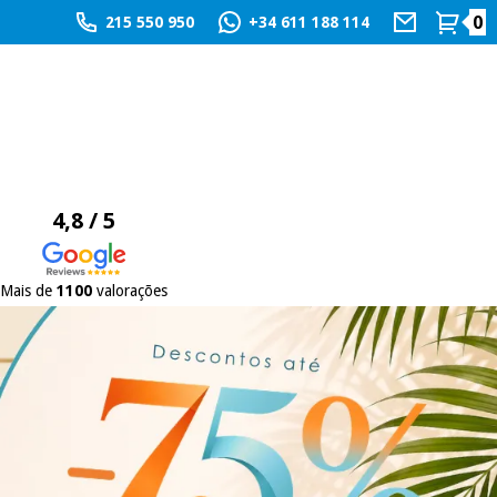
0
215 550 950
+34 611 188 114
4,8 / 5
Mais de
1100
valorações