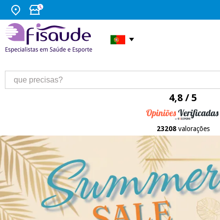
4,8 / 5
23208
valorações