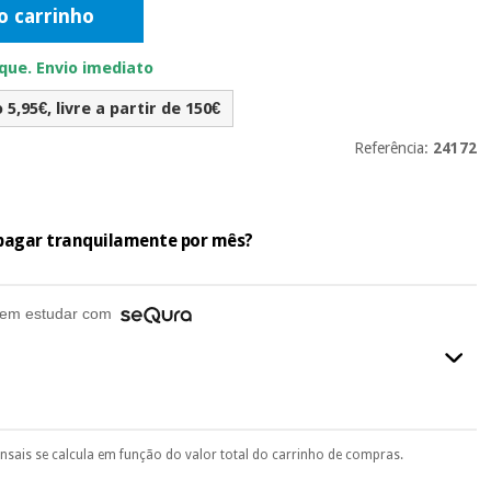
o carrinho
ue. Envio imediato
5,95€, livre a partir de 150€
Referência:
24172
e pagar tranquilamente por mês?
em estudar com
ensais se calcula em função do valor total do carrinho de compras.
final do processo de compra, ao escolher o método de pagamento.
seu documento de identificação, número de telemóvel e