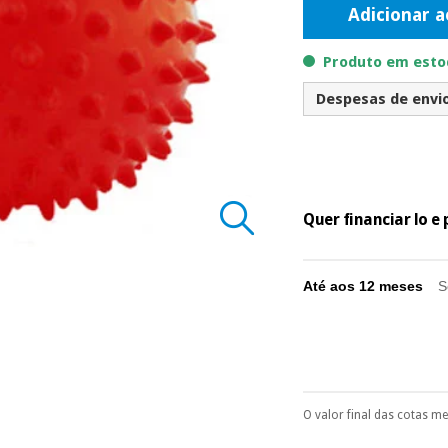
Adicionar a
Produto em estoq
Despesas de envio 
Quer financiar lo 
Até aos 12 meses
S
O valor final das cotas m
Pode escolhê-lo no 
Só precisará do 