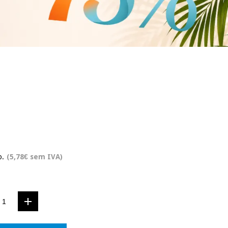
o.
(5,78€ sem IVA)