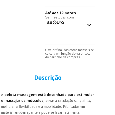
essencial
para
Fisaude
Desportos
coronavirus
Aluguer
Até aos 12 meses
e jogos
Sem estudar com
Vestuário
Aerobic,
sanitário
fitness e
pilates
Veterinária
O valor final das cotas mensais se
Pode escolhê-lo no final
Desportos
calcula em função do valor total
do processo de compra,
Ortopedia
do carrinho de compras.
e jogos
ao escolher o método de
pagamento.
Só
precisará do seu
Instrumental
documento de
cirúrgico
Vestuário
identificação,
Descrição
(liquidação)
número de
sanitário
telemóvel e número
de cartão.
A
pelota massagem está desenhada para estimular
Veterinária
É gratuito para si
e massajar os músculos
, ativar a circulação sanguínea,
porque a SeQura
melhorar a flexibilidade e a mobilidade. Fabricadas em
colabora com a
Fisaude para que
Ortopedia
material antiderrapante e pode-se lavar facilmente.