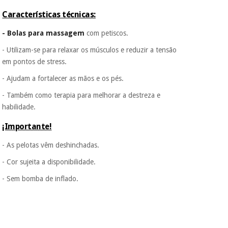
assim seja.
Características técnicas:
Muito
Instrumental
conveniente
, pois
- Bolas para massagem
com petiscos.
cirúrgico
hoje paga apenas 1/3
do valor. As restantes
(liquidação)
- Utilizam-se para relaxar os músculos e reduzir a tensão
duas prestações
em pontos de stress.
serão cobradas no
mesmo dia de cada
- Ajudam a fortalecer as mãos e os pés.
mês.
- Também como terapia para melhorar a destreza e
Sem
habilidade.
compromisso.
Pode adiantar o
¡Importante!
pagamento total ou
parcial quando
- As pelotas vêm deshinchadas.
quiser, sem
penalizações ou
- Cor sujeita a disponibilidade.
truques.
- Sem bomba de inflado.
Os seus dados
protegidos.
Não
vendemos os seus
dados a terceiros
nem o
incomodaremos para