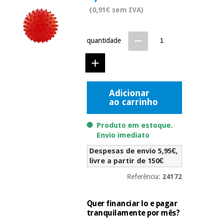
Novidades
(0,91€ sem IVA)
Material
Medicina
médico
tradicional
chinesa
sanitário
Novidades
quantidade
Ofertas
Mobiliário
Medicina
clínico
tradicional
Outlet
Ofertas
chinesa
Adicionar
Gabinetes
ao carrinho
terapêuticos
Fisaude
Mobiliário
Produto em estoque.
Outlet
Material de
Tech
clínico
Envio imediato
proteção
Academy
essencial
Despesas de envio 5,95€,
para
Gabinetes
livre a partir de 150€
coronavirus
Fisaude
terapêuticos
Fisaude
Referência:
24172
Tech
Aluguer
Aerobic,
Academy
fitness
Material de
Quer financiar lo e pagar
e
proteção
tranquilamente por mês?
pilates