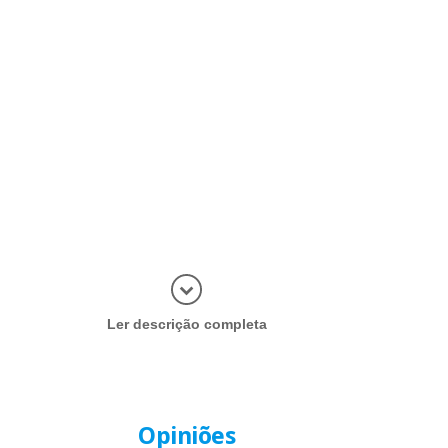
Abrir mais
Ler descrição completa
Opiniões