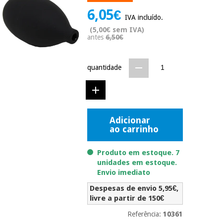
Novidades
6,05€
Material
IVA incluído.
Medicina
médico
tradicional
(5,00€ sem IVA)
chinesa
antes
6,50€
sanitário
Novidades
Ofertas
Mobiliário
quantidade
Medicina
clínico
tradicional
Outlet
Ofertas
chinesa
Gabinetes
terapêuticos
Adicionar
Fisaude
Mobiliário
Outlet
ao carrinho
Material de
Tech
clínico
proteção
Academy
essencial
Produto em estoque. 7
para
Gabinetes
unidades em estoque.
coronavirus
Fisaude
terapêuticos
Envio imediato
Fisaude
Tech
Aluguer
Despesas de envio 5,95€,
Aerobic,
Academy
fitness
livre a partir de 150€
Material de
e
proteção
Referência:
10361
pilates