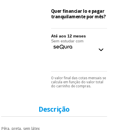
essencial
para
Fisaude
Desportos
Quer financiar lo e pagar
coronavirus
Aluguer
e jogos
tranquilamente por mês?
Vestuário
Aerobic,
sanitário
Até aos 12 meses
fitness e
Sem estudar com
pilates
Veterinária
Desportos
Ortopedia
e jogos
O valor final das cotas mensais se
Instrumental
Pode escolhê-lo no final
calcula em função do valor total
do processo de compra,
cirúrgico
Vestuário
do carrinho de compras.
ao escolher o método de
(liquidação)
sanitário
pagamento.
Só
precisará do seu
documento de
identificação,
Descrição
Veterinária
número de
telemóvel e número
de cartão.
Ortopedia
Pêra, preta, sem látex