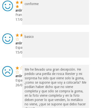
conforme
vendemos os seus
dados a terceiros
anônimo
nem o
França
incomodaremos para
17/03/2021
tentar vender-lhe um
crédito pessoal.
basico
anônimo
Espanha
15/08/2020
Me he llevado una gran decepción. He
pedido una perilla de rosca Riester y mi
anônimo
sorpresa ha sido que viene solo la goma,
Espanha
¿como se supone que voy a colocarla? Me
26/03/2019
podían haber dicho que no viene
completa y que sólo se compra la goma,
en la foto viene completa y en la foto
deben poner lo que venden, lo metálico
no viene, ¿que se supone que debo hacer