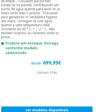
de limpar, TEALwash pia portátil
instala-se na parede, contribuindo um
ponto de água quente para lavar-se as
mãos onde mais o precise. TEALwash
para geradores: A verdadeira higiene
das mãos, consegue-se com água
quente a uma temperatura ideal
constante de 45 ° C + / -2 ° C. Não
existem recantos ou recantos onde se
possa ...
Produto em estoque. Entrega
conforme modelo
selecionado.
699,95€
desde
( IVA incl. 21%)
ver modelos disponíveis