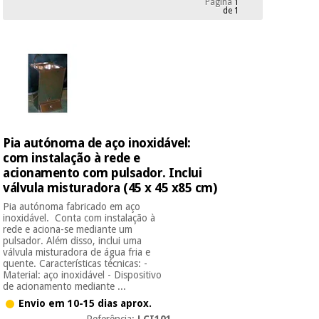
Página
1
Novidades
de 1
Material
Medicina
médico
tradicional
chinesa
sanitário
Novidades
Ofertas
Mobiliário
Medicina
clínico
tradicional
Outlet
Ofertas
chinesa
Gabinetes
Pia autónoma de aço inoxidável:
terapêuticos
com instalação à rede e
acionamento com pulsador. Inclui
Fisaude
Mobiliário
Outlet
Material de
Tech
válvula misturadora (45 x 45 x85 cm)
clínico
proteção
Academy
Pia autónoma fabricado em aço
essencial
inoxidável. Conta com instalação à
para
rede e aciona-se mediante um
Gabinetes
coronavirus
pulsador. Além disso, inclui uma
Fisaude
terapêuticos
Fisaude
válvula misturadora de água fria e
Tech
quente. Características técnicas: -
Aluguer
Aerobic,
Material: aço inoxidável - Dispositivo
Academy
fitness
de acionamento mediante ...
Material de
e
Envio em 10-15 dias aprox.
proteção
pilates
Referência:
LCI101