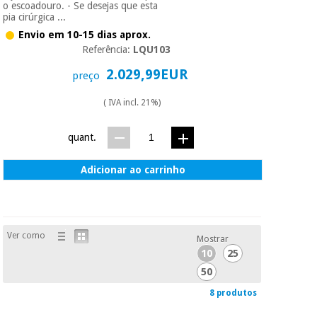
o escoadouro. - Se desejas que esta
pia cirúrgica ...
Envio em 10-15 dias aprox.
Referência:
LQU103
2.029,99EUR
preço
( IVA incl. 21%)
quant.
Adicionar ao carrinho
Ver como
Mostrar
10
25
50
8 produtos