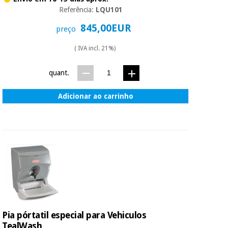
Referência:
LQU101
845,00EUR
preço
( IVA incl. 21%)
quant.
Adicionar ao carrinho
Pia pórtatil especial para Vehiculos
TealWash