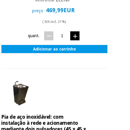
essencial
para
Fisaude
469,99EUR
preço
Desportos
coronavirus
Aluguer
e jogos
( IVA incl. 21%)
Vestuário
Aerobic,
sanitário
quant.
fitness e
pilates
Adicionar ao carrinho
Veterinária
Desportos
Ortopedia
e jogos
Instrumental
cirúrgico
Vestuário
(liquidação)
sanitário
Veterinária
Pia de aço inoxidável: com
instalação à rede e acionamento
Ortopedia
mediante dois pulsadores (45 x 45 x