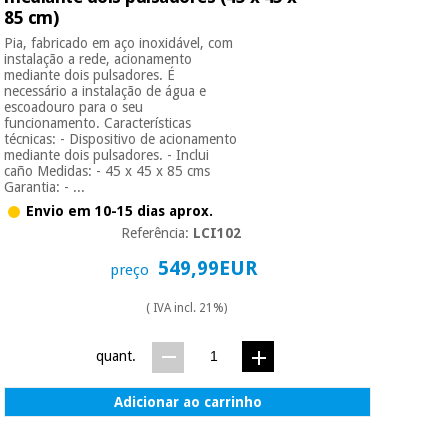
85 cm)
Pia, fabricado em aço inoxidável, com
Instrumental
instalação a rede, acionamento
cirúrgico
mediante dois pulsadores. É
necessário a instalação de água e
(liquidação)
escoadouro para o seu
funcionamento. Características
técnicas: - Dispositivo de acionamento
mediante dois pulsadores. - Inclui
caño Medidas: - 45 x 45 x 85 cms
Garantia: - ...
Envio em 10-15 dias aprox.
Referência:
LCI102
549,99EUR
preço
( IVA incl. 21%)
quant.
Adicionar ao carrinho