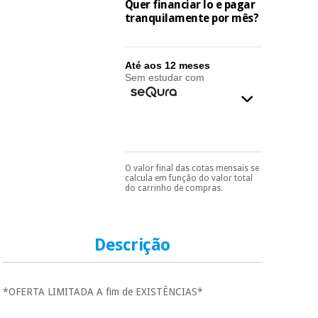
essencial
Quer financiar lo e pagar
para
tranquilamente por mês?
Fisaude
Desportos
coronavirus
Aluguer
e jogos
Até aos 12 meses
Vestuário
Aerobic,
Sem estudar com
sanitário
fitness e
pilates
Veterinária
Desportos
Ortopedia
e jogos
O valor final das cotas mensais se
Pode escolhê-lo no final
calcula em função do valor total
do processo de compra,
do carrinho de compras.
Instrumental
ao escolher o método de
pagamento.
Só
cirúrgico
Vestuário
precisará do seu
(liquidação)
sanitário
documento de
identificação,
Descrição
número de
telemóvel e número
Veterinária
de cartão.
*OFERTA LIMITADA A fim de EXISTÊNCIAS*
É gratuito para si
Ortopedia
porque a SeQura