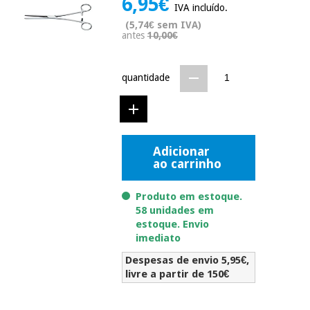
6,95€
IVA incluído.
Novidades
Material
(5,74€ sem IVA)
Medicina
antes
10,00€
médico
tradicional
chinesa
sanitário
Novidades
Ofertas
quantidade
Mobiliário
Medicina
clínico
tradicional
Outlet
Ofertas
chinesa
Gabinetes
terapêuticos
Adicionar
ao carrinho
Fisaude
Mobiliário
Outlet
Material de
Tech
clínico
proteção
Academy
Produto em estoque.
essencial
58 unidades em
para
estoque. Envio
Gabinetes
coronavirus
imediato
Fisaude
terapêuticos
Fisaude
Tech
Aluguer
Despesas de envio 5,95€,
Aerobic,
Academy
livre a partir de 150€
fitness
Material de
e
proteção
pilates