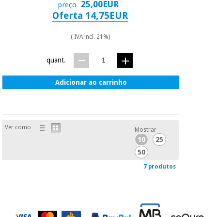
25,00EUR
preço
Oferta 14,75EUR
( IVA incl. 21%)
quant.
Adicionar ao carrinho
Ver como
Mostrar
10
25
50
7 produtos