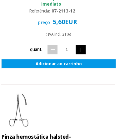
essencial
imediato
para
Fisaude
Referência:
07-2113-12
Desportos
coronavirus
Aluguer
e jogos
5,60EUR
preço
Vestuário
Aerobic,
( IVA incl. 21%)
sanitário
fitness e
pilates
quant.
Veterinária
Adicionar ao carrinho
Desportos
Ortopedia
e jogos
Instrumental
cirúrgico
Vestuário
(liquidação)
sanitário
Veterinária
Pinza hemostática halsted-
Ortopedia