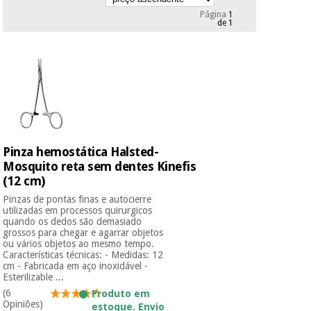
Novidades
Página
1
Material
de 1
Medicina
médico
tradicional
chinesa
sanitário
Novidades
Ofertas
Mobiliário
Medicina
clínico
tradicional
Outlet
Ofertas
chinesa
Gabinetes
terapêuticos
Pinza hemostática Halsted-
Mosquito reta sem dentes Kinefis
Fisaude
Mobiliário
Outlet
Material de
(12 cm)
Tech
clínico
proteção
Academy
Pinzas de pontas finas e autocierre
essencial
utilizadas em processos quirurgicos
para
quando os dedos são demasiado
Gabinetes
coronavirus
grossos para chegar e agarrar objetos
Fisaude
terapêuticos
ou vários objetos ao mesmo tempo.
Fisaude
Tech
Características técnicas: - Medidas: 12
Aluguer
Aerobic,
cm - Fabricada em aço inoxidável -
Academy
fitness
Esterilizable ...
Material de
e
(6
Produto em
proteção
pilates
Opiniões)
estoque. Envio