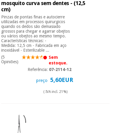
mosquito curva sem dentes - (12,5
cm)
Instrumental
Pinzas de pontas finas e autocierre
cirúrgico
utilizadas em processos quirurgicos
quando os dedos são demasiado
(liquidação)
grossos para chegar e agarrar obejtos
ou vários obejtos ao mesmo tempo.
Características técnicas: -
Medida: 12,5 cm - Fabricada em aço
inoxidável - Esterilizable ...
(5
Sem
Opiniões)
estoque.
Referência:
07-2114-12
5,60EUR
preço
( IVA incl. 21%)