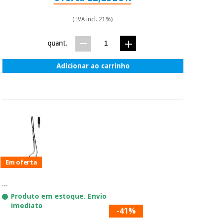
( IVA incl. 21%)
quant.
Adicionar ao carrinho
Em oferta
...
Produto em estoque. Envio
imediato
-41%