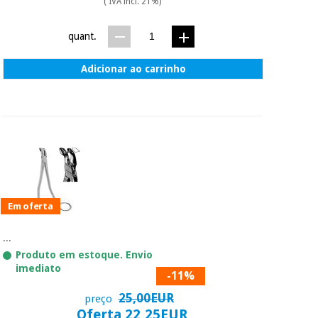
( IVA incl. 21%)
quant.
Adicionar ao carrinho
Em oferta
...
Produto em estoque. Envio
imediato
-11%
25,00EUR
preço
Oferta 22,25EUR