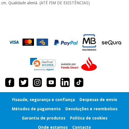
cm. Qualidade alemã. (ATÉ FIM DE EXISTÊNCIAS)
porque a SeQura
colabora com a
Instrumental
Fisaude para que
assim seja.
cirúrgico
(liquidação)
Muito
conveniente
, pois
hoje paga apenas 1/3
do valor. As restantes
duas prestações
serão cobradas no
mesmo dia de cada
mês.
Sem
compromisso.
Pode adiantar o
pagamento total ou
parcial quando
Fisaude, segurança e confiança
Despesas de envio
quiser, sem
penalizações ou
Métodos de pagamento
Devoluções e reembolsos
truques.
Garantia de produtos
Política de cookies
Os seus dados
protegidos.
Não
Onde estamos
Contacto