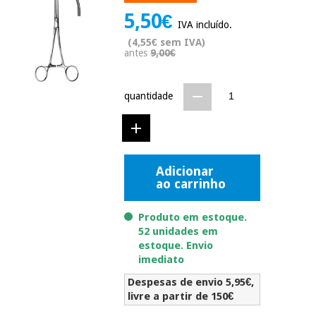
Novidades
5,50€
Material
IVA incluído.
Medicina
médico
tradicional
(4,55€ sem IVA)
chinesa
antes
9,00€
sanitário
Novidades
Ofertas
Mobiliário
quantidade
Medicina
clínico
tradicional
Outlet
Ofertas
chinesa
Gabinetes
terapêuticos
Adicionar
Fisaude
Mobiliário
Outlet
ao carrinho
Material de
Tech
clínico
proteção
Academy
essencial
Produto em estoque.
para
Gabinetes
52 unidades em
coronavirus
Fisaude
terapêuticos
estoque. Envio
Fisaude
Tech
imediato
Aluguer
Aerobic,
Academy
fitness
Despesas de envio 5,95€,
Material de
e
livre a partir de 150€
proteção
pilates