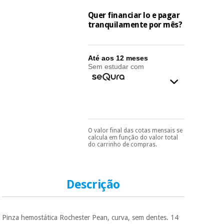
essencial
para
Fisaude
Quer financiar lo e pagar
Desportos
coronavirus
tranquilamente por mês?
Aluguer
e jogos
Vestuário
Aerobic,
Até aos 12 meses
sanitário
fitness e
Sem estudar com
pilates
Veterinária
Desportos
Ortopedia
e jogos
O valor final das cotas mensais se
Pode escolhê-lo no final
Instrumental
calcula em função do valor total
do processo de compra,
do carrinho de compras.
cirúrgico
Vestuário
ao escolher o método de
(liquidação)
pagamento.
Só
sanitário
precisará do seu
documento de
identificação,
Descrição
Veterinária
número de
telemóvel e número
de cartão.
Pinza hemostática Rochester Pean, curva, sem dentes. 14
Ortopedia
É gratuito para si