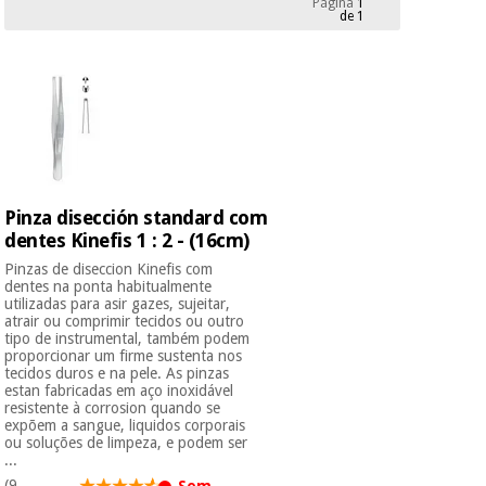
Página
1
Novidades
de 1
Material
Medicina
médico
tradicional
chinesa
sanitário
Novidades
Ofertas
Mobiliário
Medicina
clínico
tradicional
Outlet
Ofertas
chinesa
Gabinetes
Pinza disección standard com
terapêuticos
dentes Kinefis 1 : 2 - (16cm)
Fisaude
Mobiliário
Pinzas de diseccion Kinefis com
Outlet
Material de
Tech
clínico
dentes na ponta habitualmente
proteção
Academy
utilizadas para asir gazes, sujeitar,
essencial
atrair ou comprimir tecidos ou outro
tipo de instrumental, também podem
para
Gabinetes
proporcionar um firme sustenta nos
coronavirus
tecidos duros e na pele. As pinzas
Fisaude
terapêuticos
Fisaude
estan fabricadas em aço inoxidável
Tech
Aluguer
resistente à corrosion quando se
Aerobic,
Academy
expõem a sangue, liquidos corporais
fitness
Material de
ou soluções de limpeza, e podem ser
e
...
proteção
pilates
(9
Sem