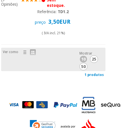
essencial
Opiniões)
estoque.
para
Fisaude
Desportos
Referência:
TD1.2
coronavirus
Aluguer
e jogos
3,50EUR
preço
Vestuário
Aerobic,
( IVA incl. 21%)
sanitário
fitness e
pilates
Veterinária
Ver como
Mostrar
10
25
Desportos
Ortopedia
e jogos
50
1 produtos
Instrumental
cirúrgico
Vestuário
(liquidação)
sanitário
Veterinária
Ortopedia