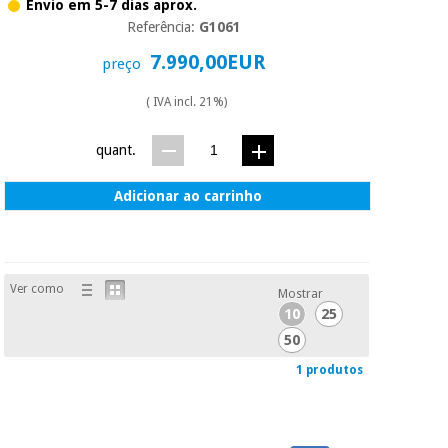
essencial
Envio em 5-7 dias aprox.
para
Referência:
G1061
Fisaude
Desportos
coronavirus
Aluguer
e jogos
7.990,00EUR
preço
( IVA incl. 21%)
Vestuário
Aerobic,
sanitário
fitness e
pilates
quant.
Veterinária
Adicionar ao carrinho
Desportos
Ortopedia
e jogos
Instrumental
Ver como
cirúrgico
Vestuário
Mostrar
(liquidação)
sanitário
10
25
50
1 produtos
Veterinária
Ortopedia