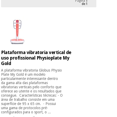
Página
1
Novidades
de 1
Material
Medicina
médico
tradicional
chinesa
sanitário
Novidades
Ofertas
Mobiliário
Medicina
clínico
tradicional
Outlet
Ofertas
chinesa
Gabinetes
Plataforma vibratoria vertical de
terapêuticos
uso profissional Physioplate My
Gold
Fisaude
Mobiliário
Outlet
Material de
Tech
clínico
A plataforma vibratoria Globus Physio
proteção
Academy
Plate My Gold é um modelo
essencial
particularmente interessante dentro
para
da gama alta das plataformas
Gabinetes
coronavirus
vibratorias verticais pelo conforto que
Fisaude
terapêuticos
oferece ao utente e os resultados que
Fisaude
consegue. Características técnicas: - O
Tech
Aluguer
Aerobic,
área de trabalho consiste em uma
Academy
superfície de 95 x 65 cm. - Possui
fitness
Material de
uma gama de protocolos pré-
e
proteção
configurados para o sport, o ...
pilates