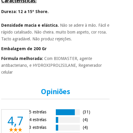
Características:
Fisaude para que
assim seja.
Dureza: 12 a 15º Shore.
Instrumental
Muito
cirúrgico
conveniente
, pois
Densidade macia e elástica.
Não se adere à mão. Fácil e
hoje paga apenas 1/3
(liquidação)
rápido catalisado. Não cheira. muito bom aspeto, cor rosa.
do valor. As restantes
duas prestações
Tacto agradável. Não produz rejeições.
serão cobradas no
Embalagem de 200 Gr
mesmo dia de cada
mês.
Fórmula melhorada:
Com BIOMASTER, agente
Sem
antibacteriano, e HYDROXIPROLISILANE, Regenerador
compromisso.
celular
Pode adiantar o
pagamento total ou
parcial quando
Opiniões
quiser, sem
penalizações ou
truques.
Os seus dados
5 estrelas
(31)
protegidos.
Não
4,7
4 estrelas
(4)
vendemos os seus
dados a terceiros
3 estrelas
(4)
nem o