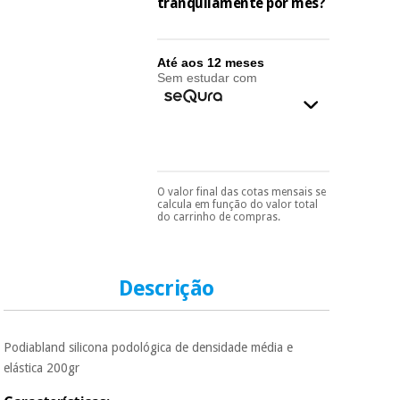
essencial
tranquilamente por mês?
para
Fisaude
Desportos
coronavirus
Aluguer
e jogos
Até aos 12 meses
Sem estudar com
Vestuário
Aerobic,
sanitário
fitness e
pilates
Veterinária
Desportos
O valor final das cotas mensais se
Pode escolhê-lo no final
Ortopedia
calcula em função do valor total
e jogos
do processo de compra,
do carrinho de compras.
ao escolher o método de
pagamento.
Só
Instrumental
precisará do seu
cirúrgico
Vestuário
documento de
(liquidação)
sanitário
identificação,
Descrição
número de
telemóvel e número
de cartão.
Veterinária
Podiabland silicona podológica de densidade média e
É gratuito para si
elástica 200gr
porque a SeQura
colabora com a
Ortopedia