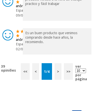
practico y fácil trabajar
anônimo
Espanha
09/09/2023
Es un buen producto que venimos
comprando desde hace años, la
anônimo
recomiendo.
Espanha
02/08/2023
39
ver
opiniões
<<
<
1
/
4
>
>>
por
página