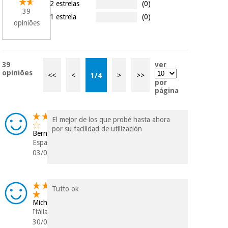
2 estrelas
(0)
incomodaremos para
39
1 estrela
(0)
tentar vender-lhe um
opiniões
crédito pessoal.
39
ver
opiniões
<<
<
1
/
4
>
>>
por
página
El mejor de los que probé hasta ahora
por su facilidad de utilización
Bernardo
Espanha
03/06/2026
Tutto ok
Michele
Itália
30/03/2026