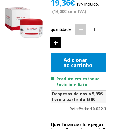
19,36€
Novidades
IVA incluído.
Material
Medicina
(16,00€ sem IVA)
médico
tradicional
chinesa
sanitário
Novidades
Ofertas
quantidade
Mobiliário
Medicina
clínico
tradicional
Outlet
Ofertas
chinesa
Gabinetes
Adicionar
terapêuticos
ao carrinho
Fisaude
Mobiliário
Outlet
Material de
Tech
clínico
Produto em estoque.
proteção
Academy
Envio imediato
essencial
para
Gabinetes
Despesas de envio 5,95€,
coronavirus
Fisaude
terapêuticos
livre a partir de 150€
Fisaude
Tech
Aluguer
Referência:
10.022.3
Aerobic,
Academy
fitness
Material de
e
proteção
Quer financiar lo e pagar
pilates