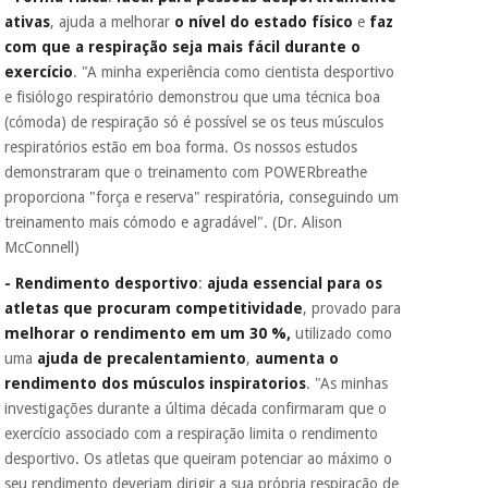
ativas
, ajuda a melhorar
o nível do estado físico
e
faz
com que a respiração seja mais fácil
durante o
exercício
. "A minha experiência como cientista desportivo
e fisiólogo respiratório demonstrou que uma técnica boa
(cómoda) de respiração só é possível se os teus músculos
respiratórios estão em boa forma. Os nossos estudos
demonstraram que o treinamento com POWERbreathe
proporciona "força e reserva" respiratória, conseguindo um
treinamento mais cómodo e agradável". (Dr. Alison
McConnell)
- Rendimento desportivo
:
ajuda essencial para os
atletas que procuram competitividade
, provado para
melhorar o rendimento em um 30 %,
utilizado como
uma
ajuda de precalentamiento
,
aumenta o
rendimento dos músculos inspiratorios
. "As minhas
investigações durante a última década confirmaram que o
exercício associado com a respiração limita o rendimento
desportivo. Os atletas que queiram potenciar ao máximo o
seu rendimento deveriam dirigir a sua própria respiração de