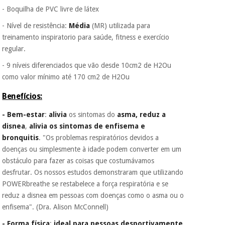
vendemos os seus
- Boquilha de PVC livre de látex
dados a terceiros
nem o
- Nível de resistência:
Média
(MR) utilizada para
incomodaremos para
treinamento inspiratorio para saúde, fitness e exercício
tentar vender-lhe um
regular.
crédito pessoal.
- 9 níveis diferenciados que vão desde 10cm2 de H2Ou
como valor mínimo até 170 cm2 de H2Ou
Benefícios:
- Bem-estar
:
alivia
os sintomas do
asma, reduz a
disnea
,
alivia os sintomas de enfisema e
bronquitis
. "Os problemas respiratórios devidos a
doenças ou simplesmente à idade podem converter em um
obstáculo para fazer as coisas que costumávamos
desfrutar. Os nossos estudos demonstraram que utilizando
POWERbreathe se restabelece a força respiratória e se
reduz a disnea em pessoas com doenças como o asma ou o
enfisema". (Dra. Alison McConnell)
- Forma física
:
ideal para pessoas desportivamente