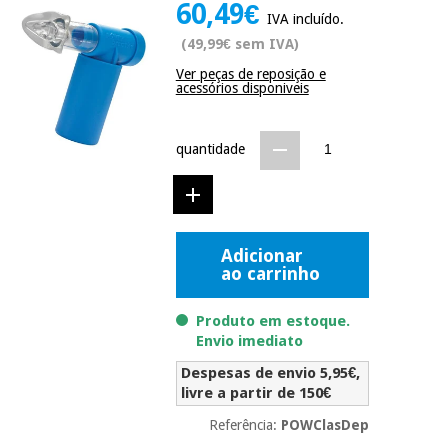
60,49€
Novidades
IVA incluído.
Material
Medicina
(49,99€ sem IVA)
médico
tradicional
chinesa
Ver peças de reposição e
sanitário
Novidades
acessórios disponiveis
Ofertas
Mobiliário
Medicina
clínico
quantidade
tradicional
Outlet
Ofertas
chinesa
Gabinetes
terapêuticos
Fisaude
Mobiliário
Adicionar
Outlet
Material de
Tech
clínico
ao carrinho
proteção
Academy
essencial
para
Produto em estoque.
Gabinetes
coronavirus
Envio imediato
Fisaude
terapêuticos
Fisaude
Tech
Aluguer
Despesas de envio 5,95€,
Aerobic,
Academy
livre a partir de 150€
fitness
Material de
e
Referência:
POWClasDep
proteção
pilates