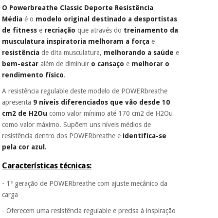
O Powerbreathe Classic Deporte Resistência
porque a SeQura
colabora com a
Média
é o
modelo original destinado a desportistas
Instrumental
Fisaude para que
de fitness
e
recriação
que através do
treinamento da
assim seja.
cirúrgico
musculatura inspiratoria melhoram a força
e
(liquidação)
Muito
resistência
de dita musculatura,
melhorando a saúde
e
conveniente
, pois
bem-estar
além de diminuir
o cansaço
e
melhorar o
hoje paga apenas 1/3
rendimento físico
.
do valor. As restantes
duas prestações
A resistência regulable deste modelo de POWERbreathe
serão cobradas no
apresenta
9 níveis diferenciados que vão desde 10
mesmo dia de cada
mês.
cm2 de H2Ou
como valor mínimo até 170 cm2 de H2Ou
como valor máximo. Supõem uns níveis médios de
Sem
resistência dentro dos POWERbreathe e
identifica-se
compromisso.
Pode adiantar o
pela cor azul.
pagamento total ou
parcial quando
Características técnicas:
quiser, sem
penalizações ou
- 1ª geração de POWERbreathe com ajuste mecânico da
truques.
carga
Os seus dados
- Oferecem uma resistência regulable e precisa à inspiração
protegidos.
Não