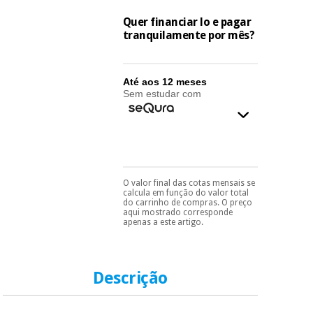
essencial
para
Fisaude
Quer financiar lo e pagar
Desportos
coronavirus
Aluguer
tranquilamente por mês?
e jogos
Vestuário
Aerobic,
Até aos 12 meses
sanitário
fitness e
Sem estudar com
pilates
Veterinária
Desportos
Ortopedia
e jogos
O valor final das cotas mensais se
Pode escolhê-lo no final
Instrumental
calcula em função do valor total
do processo de compra,
cirúrgico
do carrinho de compras. O preço
Vestuário
ao escolher o método de
aqui mostrado corresponde
(liquidação)
sanitário
pagamento.
Só
apenas a este artigo.
precisará do seu
documento de
identificação,
Veterinária
número de
Descrição
telemóvel e número
de cartão.
Ortopedia
É gratuito para si