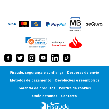
Fisaude, segurança e confiança
Despesas de envio
Métodos de pagamento
Devoluções e reembolsos
Garantia de produtos
Política de cookies
Onde estamos
Contacto