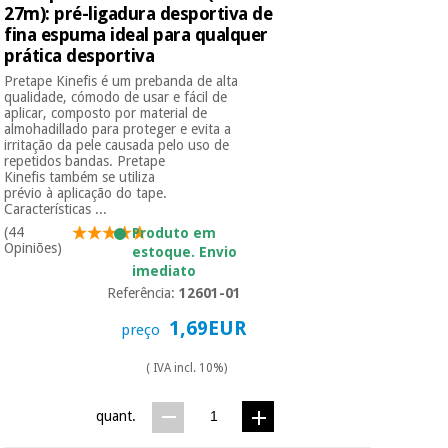
27m): pré-ligadura desportiva de
fina espuma ideal para qualquer
Instrumental
prática desportiva
cirúrgico
Pretape Kinefis é um prebanda de alta
(liquidação)
qualidade, cómodo de usar e fácil de
aplicar, composto por material de
almohadillado para proteger e evita a
irritação da pele causada pelo uso de
repetidos bandas. Pretape
Kinefis também se utiliza
prévio à aplicação do tape.
Características ...
(44
Produto em
Opiniões)
estoque. Envio
imediato
Referência:
12601-01
1,69EUR
preço
( IVA incl. 10%)
quant.