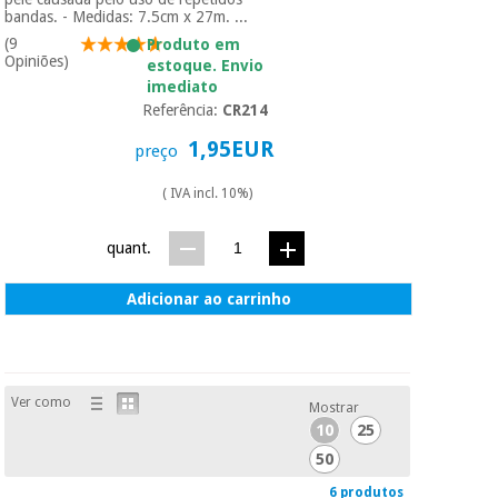
bandas. - Medidas: 7.5cm x 27m. ...
(9
Produto em
Opiniões)
estoque. Envio
imediato
Referência:
CR214
1,95EUR
preço
( IVA incl. 10%)
quant.
Adicionar ao carrinho
Ver como
Mostrar
10
25
50
6 produtos