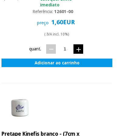
essencial
imediato
para
Fisaude
Desportos
Referência:
12601-00
coronavirus
Aluguer
e jogos
1,60EUR
preço
Vestuário
Aerobic,
( IVA incl. 10%)
sanitário
fitness e
pilates
quant.
Veterinária
Adicionar ao carrinho
Desportos
Ortopedia
e jogos
Instrumental
cirúrgico
Vestuário
(liquidação)
sanitário
Veterinária
Ortopedia
Pretape Kinefis branco - (7cm x