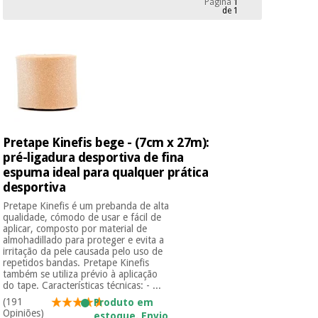
Página
1
Novidades
de 1
Material
Medicina
médico
tradicional
chinesa
sanitário
Novidades
Ofertas
Mobiliário
Medicina
clínico
tradicional
Outlet
Ofertas
chinesa
Gabinetes
Pretape Kinefis bege - (7cm x 27m):
terapêuticos
pré-ligadura desportiva de fina
espuma ideal para qualquer prática
Fisaude
Mobiliário
Outlet
Material de
Tech
desportiva
clínico
proteção
Academy
Pretape Kinefis é um prebanda de alta
essencial
qualidade, cómodo de usar e fácil de
para
aplicar, composto por material de
Gabinetes
coronavirus
almohadillado para proteger e evita a
Fisaude
terapêuticos
Fisaude
irritação da pele causada pelo uso de
Tech
repetidos bandas. Pretape Kinefis
Aluguer
Aerobic,
também se utiliza prévio à aplicação
Academy
fitness
do tape. Características técnicas: - ...
Material de
e
(191
Produto em
proteção
pilates
Opiniões)
estoque. Envio