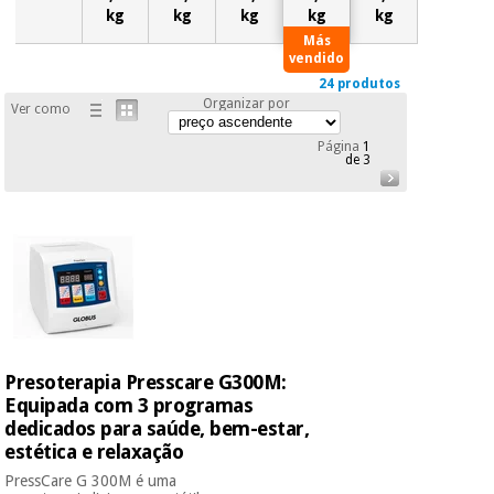
kg
kg
kg
kg
kg
24 produtos
Organizar por
Ver como
Página
1
de 3
Presoterapia Presscare G300M:
Equipada com 3 programas
dedicados para saúde, bem-estar,
estética e relaxação
PressCare G 300M é uma