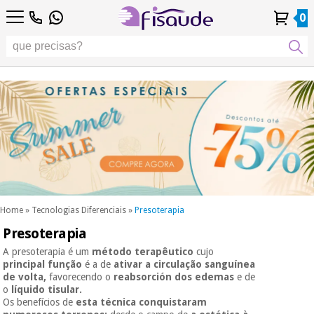
PT
PT
Fisioterapia
Fisioterapia
0
4,8
4,8
4,8
DE
DE
/ 5
/ 5
/ 5
Tecnologias
Tecnologias
ES
ES
Conta
Conta
Histórico de
Histórico de
Distribuidores
Distribuidores
Diferenciais
FR
FR
Pessoal
Pessoal
Encomendas
Encomendas
Diferenciais
Podología
IT
IT
Podología
EU
EU
Estética,
dermocosmética
Fisaude
Estética,
e medicina
Fisaude
Ocasião
dermocosmética
estética
Ocasião
e medicina
estética
Wellness,
SUMMER
qualidade
SALE
de vida e
SUMMER
Wellness,
cuidado
SALE
qualidade
corporal
Home
»
Tecnologias Diferenciais
»
Presoterapia
de vida e
Presoterapia
Os
cuidado
Odontología
nossos
corporal
A presoterapia é um
método terapêutico
cujo
produtos
principal função
é a de
ativar a circulação sanguínea
Os
Kinefis
de volta,
favorecendo o
reabsorción dos edemas
e de
Material
nossos
o
líquido tisular.
médico
Odontología
produtos
Os benefícios de
esta técnica conquistaram
sanitário
Kinefis