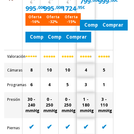
799
999
,00€
,00€
essencial
€
€
€
para
995
995
1724
,00€
,00€
,95€
Fisaude
Desportos
coronavirus
Aluguer
e jogos
Oferta
Oferta
Oferta
-16%
-32%
-15%
Comprar
Comprar
Vestuário
Aerobic,
Comprar
Comprar
Comprar
sanitário
fitness e
pilates
Veterinária
Valoración
Desportos
Ortopedia
e jogos
8
10
10
4
5
Cámaras
Instrumental
6
4
5
3
1
Programas
cirúrgico
Vestuário
(liquidação)
sanitário
30 -
0 -
0 -
1 -
3 -
Presión
240
250
250
180
110
mmHg
mmHg
mmHg
mmHg
mmHg
Veterinária
✔
✔
✔
✔
✔
Piernas
Ortopedia