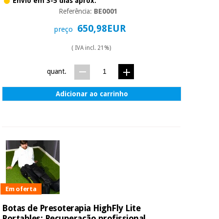
Envio em 3-5 dias aprox.
Referência:
BE0001
650,98EUR
preço
( IVA incl. 21%)
quant.
Adicionar ao carrinho
Em oferta
Botas de Presoterapia HighFly Lite
Portables: Recuperação profissional