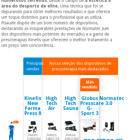
numerosos terrenos:
desde o campo de
a estética à
Novidades
área do desporto de elite.
Uma técnica que foi se
Material
Medicina
depurando para obter melhores resultados e que oferece
médico
tradicional
um toque distintivo para o profissional que as utiliza.
chinesa
Fisaude dispõe de um bom número de dispositivos,
sanitário
Novidades
Ofertas
destacando as insuperables prestações de Normatec (um
dos dispositivos mais potentes do mercado) e a gama de
Mobiliário
presoterapias Kinefis que oferecem o melhor tratamento a
Medicina
clínico
um preço sem concorrência.
tradicional
Outlet
Ofertas
chinesa
Gabinetes
Principais
Nossa seleção dos dispositivos de
terapêuticos
vendas
pressoterapia mais destacados
Fisaude
Mobiliário
Outlet
Material de
Tech
clínico
proteção
Academy
essencial
para
Kinefis
High
High
Globus
Normatec
Gabinetes
New
Tech
Tech
Presscare
3.0
coronavirus
Farma
Air
Sauna
G-
Fisaude
terapêuticos
Fisaude
Press 8
Sport 3
Tech
Aluguer
Aerobic,
Academy
fitness
Material de
e
proteção
Antes
Antes
Antes
pilates
1185,80
1467,73
2032,80