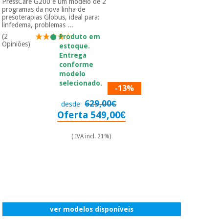
PressCare G200 é um modelo de 2
programas da nova linha de
presoterapias Globus, ideal para:
linfedema, problemas ...
(2
Produto em
Opiniões)
estoque.
Entrega
conforme
modelo
selecionado.
-13%
629,00€
desde
Oferta 549,00€
( IVA incl. 21%)
ver modelos disponíveis