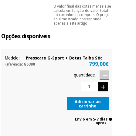
essencial
O valor final das cotas mensais se
para
Pode escolhê-lo no final
Fisaude
calcula em função do valor total
Desportos
do processo de compra,
coronavirus
Aluguer
do carrinho de compras. O preço
e jogos
ao escolher o método de
aqui mostrado corresponde
pagamento.
Só
apenas a este artigo.
precisará do seu
Vestuário
documento de
Aerobic,
Opções disponíveis
identificação,
sanitário
fitness e
número de
pilates
telemóvel e número
de cartão.
Veterinária
Modelo:
Presscare G-Sport + Botas Talha Séc
É gratuito para si
799,00€
Desportos
Referência:
G5380
Ortopedia
porque a SeQura
e jogos
colabora com a
quantidade
Fisaude para que
Instrumental
assim seja.
cirúrgico
Vestuário
(liquidação)
Muito
sanitário
conveniente
, pois
Adicionar ao
hoje paga apenas 1/3
carrinho
do valor. As restantes
Veterinária
duas prestações
Envio em 5-7 dias
serão cobradas no
aprox.
mesmo dia de cada
mês.
Ortopedia