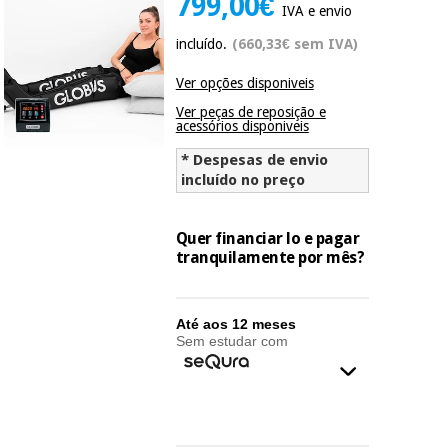
799,00€
IVA e envio
Novidades
Material
Medicina
incluído.
(660,33€ sem IVA)
médico
tradicional
chinesa
sanitário
Novidades
Ver opções disponiveis
Ofertas
Ver peças de reposição e
Mobiliário
acessórios disponiveis
Medicina
clínico
tradicional
* Despesas de envio
Outlet
Ofertas
chinesa
incluído no preço
Gabinetes
terapêuticos
Quer financiar lo e pagar
Fisaude
Mobiliário
tranquilamente por mês?
Outlet
Material de
Tech
clínico
proteção
Academy
essencial
para
Até aos 12 meses
Gabinetes
coronavirus
Sem estudar com
Fisaude
terapêuticos
Fisaude
Tech
Aluguer
Aerobic,
Academy
fitness
Material de
e
proteção
pilates