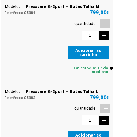
Modelo:
Presscare G-Sport + Botas Talha M
Sem
799,00€
compromisso.
Referência:
G5381
Instrumental
Pode adiantar o
cirúrgico
pagamento total ou
quantidade
(liquidação)
parcial quando
quiser, sem
penalizações ou
truques.
Adicionar ao
carrinho
Os seus dados
protegidos.
Não
vendemos os seus
Em estoque. Envio
dados a terceiros
imediato
nem o
incomodaremos para
tentar vender-lhe um
Modelo:
Presscare G-Sport + Botas Talha L
crédito pessoal.
799,00€
Referência:
G5382
quantidade
Adicionar ao