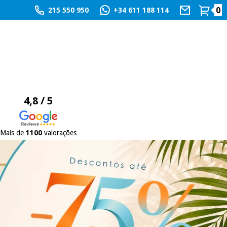
0
215 550 950
+34 611 188 114
4,8 / 5
Mais de
1100
valorações