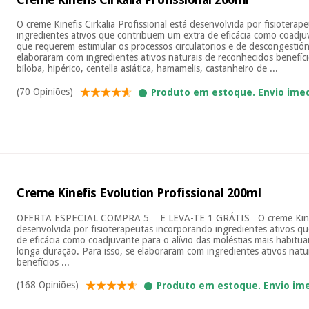
O creme Kinefis Cirkalia Profissional está desenvolvida por fisiotera
ingredientes ativos que contribuem um extra de eficácia como coadj
que requerem estimular os processos circulatorios e de descongestión.
elaboraram com ingredientes ativos naturais de reconhecidos benefíc
biloba, hipérico, centella asiática, hamamelis, castanheiro de ...
(70 Opiniões)
Produto em estoque. Envio ime
Creme Kinefis Evolution Profissional 200ml
OFERTA ESPECIAL COMPRA 5 E LEVA-TE 1 GRÁTIS O creme Kinefi
desenvolvida por fisioterapeutas incorporando ingredientes ativos q
de eficácia como coadjuvante para o alívio das moléstias mais habitua
longa duração. Para isso, se elaboraram com ingredientes ativos natu
benefícios ...
(168 Opiniões)
Produto em estoque. Envio im