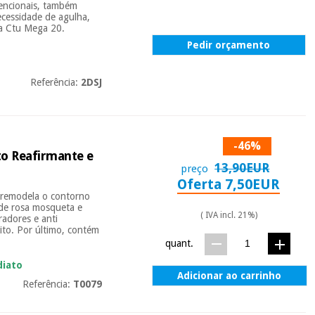
vencionais, também
ecessidade de agulha,
a Ctu Mega 20.
Pedir orçamento
Referência:
2DSJ
-46%
to Reafirmante e
13,90EUR
preço
Oferta 7,50EUR
 remodela o contorno
 de rosa mosqueta e
( IVA incl. 21%)
radores e anti
ito. Por último, contém
quant.
diato
Adicionar ao carrinho
Referência:
T0079