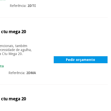
Referência:
2DTI
 ctu mega 20
vencionais, também
ecessidade de agulha,
a Ctu Mega 20.
Pedir orçamento
ato
Referência:
2DMA
 ctu mega 20