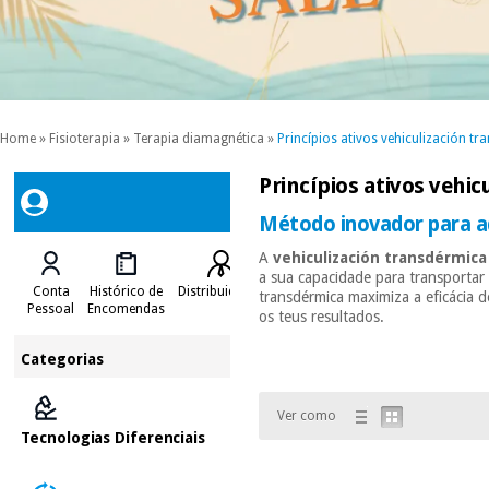
Home
»
Fisioterapia
»
Terapia diamagnética
»
Princípios ativos vehiculización t
Princípios ativos vehi
Método inovador para adm
A
vehiculización transdérmica
a sua capacidade para transportar 
Conta
Histórico de
Distribuidores
transdérmica maximiza a eficácia d
Pessoal
Encomendas
os teus resultados.
Categorias
Ver como
Tecnologias Diferenciais