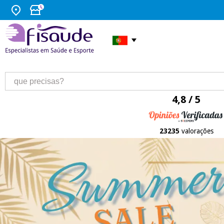
4,8 / 5
23235
valorações