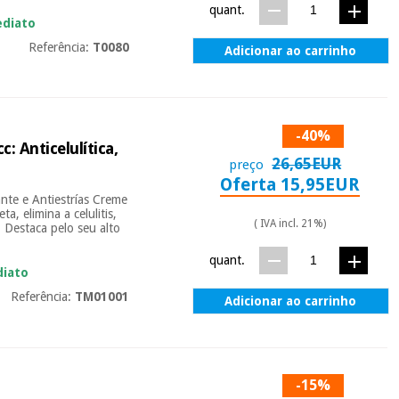
quant.
ediato
Referência:
T0080
Adicionar ao carrinho
-40%
: Anticelulítica,
26,65EUR
preço
Oferta 15,95EUR
ante e Antiestrías Creme
, elimina a celulitis,
( IVA incl. 21%)
. Destaca pelo seu alto
quant.
diato
Referência:
TM01001
Adicionar ao carrinho
-15%