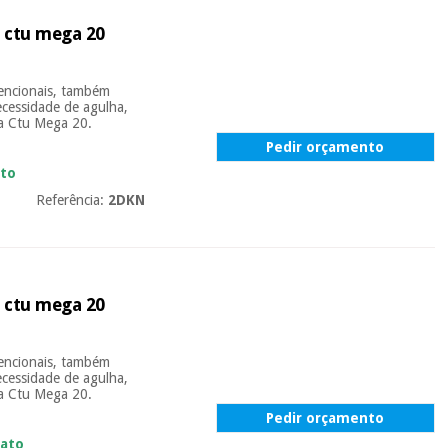
 ctu mega 20
vencionais, também
ecessidade de agulha,
a Ctu Mega 20.
Pedir orçamento
ato
Referência:
2DKN
 ctu mega 20
vencionais, também
ecessidade de agulha,
a Ctu Mega 20.
Pedir orçamento
iato