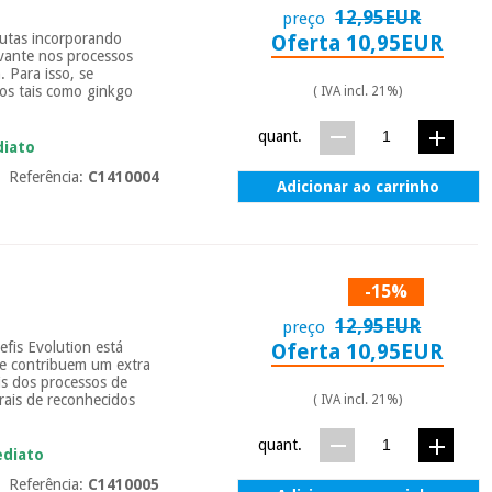
12,95EUR
preço
peutas incorporando
Oferta 10,95EUR
uvante nos processos
 Para isso, se
ios tais como ginkgo
( IVA incl. 21%)
quant.
diato
Referência:
C1410004
Adicionar ao carrinho
-15%
12,95EUR
preço
s Evolution está
Oferta 10,95EUR
ue contribuem um extra
is dos processos de
rais de reconhecidos
( IVA incl. 21%)
quant.
ediato
Referência:
C1410005