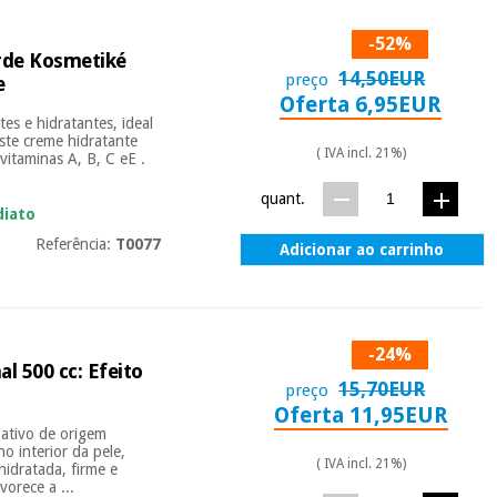
-52%
rde Kosmetiké
14,50EUR
preço
e
Oferta 6,95EUR
s e hidratantes, ideal
Este creme hidratante
( IVA incl. 21%)
vitaminas A, B, C eE .
quant.
diato
Referência:
T0077
Adicionar ao carrinho
-24%
l 500 cc: Efeito
15,70EUR
preço
Oferta 11,95EUR
 ativo de origem
o interior da pele,
( IVA incl. 21%)
hidratada, firme e
vorece a ...