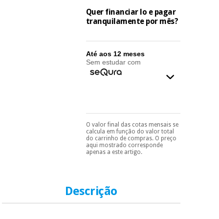
essencial
para
Quer financiar lo e pagar
Fisaude
Desportos
tranquilamente por mês?
coronavirus
Aluguer
e jogos
Vestuário
Aerobic,
Até aos 12 meses
sanitário
fitness e
Sem estudar com
pilates
Veterinária
Desportos
Ortopedia
e jogos
O valor final das cotas mensais se
Pode escolhê-lo no final
calcula em função do valor total
Instrumental
do processo de compra,
do carrinho de compras. O preço
cirúrgico
ao escolher o método de
Vestuário
aqui mostrado corresponde
pagamento.
Só
(liquidação)
apenas a este artigo.
sanitário
precisará do seu
documento de
identificação,
número de
Veterinária
Descrição
telemóvel e número
de cartão.
Ortopedia
É gratuito para si