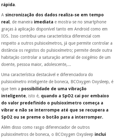
vendemos os seus
rápida
.
dados a terceiros
nem o
A
sincronização dos dados realiza-se em tempo
incomodaremos para
real
, de maneira
imediata
e mostra-se no smartphone
tentar vender-lhe um
crédito pessoal.
graças à aplicação disponível tanto em Android como em
IOS. Isso contribui uma característica diferencial com
respeito a outros pulsioxímetros, já que permite controlar a
distância os registos do pulsioxímetro; permite desde outra
habitação controlar a saturação arterial de oxigénio de um
doente, pessoa maior, adolescente,...
Uma característica destacável e diferenciadora do
pulsioxímetro inteligente de boneca, BCOxygen Oxysleep, é
que tem a
possibilidade de uma vibração
inteligente
, isto é,
quando a SpO2 cai por embaixo
do valor predefinido o pulsioxímetro começa a
vibrar e não se interrompe até que se recupera a
SpO2 ou se preme o botão para a interromper.
Além disso como rasgo diferenciador de outros
pulsioxímetros de boneca, o BCOxygen Oxysleep
inclui