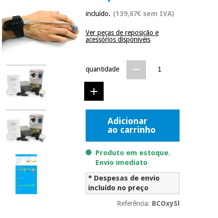
Novidades
incluído.
(139,67€ sem IVA)
Material
Medicina
médico
tradicional
Ver peças de reposição e
chinesa
sanitário
acessórios disponiveis
Novidades
Ofertas
Mobiliário
Medicina
clínico
quantidade
tradicional
Outlet
Ofertas
chinesa
Gabinetes
terapêuticos
Fisaude
Mobiliário
Adicionar
Outlet
Material de
Tech
clínico
ao carrinho
proteção
Academy
essencial
para
Produto em estoque.
Gabinetes
coronavirus
Envio imediato
Fisaude
terapêuticos
Fisaude
* Despesas de envio
Tech
Aluguer
Aerobic,
incluído no preço
Academy
fitness
Material de
e
Referência:
BCOxySl
proteção
pilates