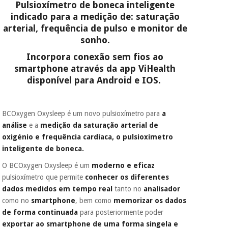
Pulsioxímetro de boneca inteligente
porque a SeQura
colabora com a
indicado para a medição de: saturação
Fisaude para que
Instrumental
arterial, frequência de pulso e monitor de
assim seja.
cirúrgico
sonho.
(liquidação)
Muito
Incorpora conexão sem fios ao
conveniente
, pois
smartphone através da app ViHealth
hoje paga apenas 1/3
do valor. As restantes
disponível para Android e IOS.
duas prestações
serão cobradas no
mesmo dia de cada
BCOxygen Oxysleep é um novo pulsioxímetro para
a
mês.
análise
e a
medição da saturação arterial de
Sem
oxigénio e frequência cardíaca, o pulsioxímetro
compromisso.
inteligente de boneca.
Pode adiantar o
pagamento total ou
O BCOxygen Oxysleep é um
moderno e eficaz
parcial quando
quiser, sem
pulsioxímetro que permite
conhecer os diferentes
penalizações ou
dados medidos em tempo real
tanto no
analisador
truques.
como no
smartphone
, bem como
memorizar os dados
Os seus dados
de forma continuada
para posteriormente poder
protegidos.
Não
exportar ao smartphone de uma forma singela e