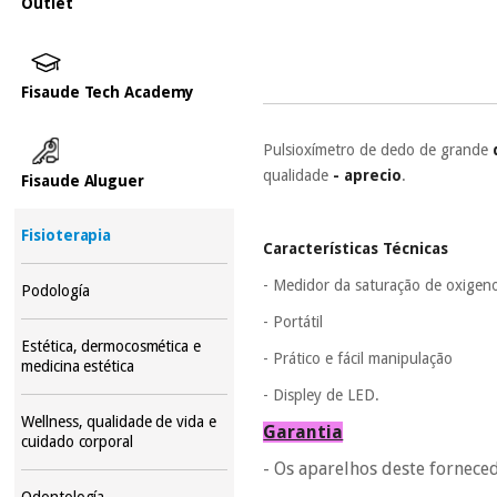
Outlet
Fisaude Tech Academy
Pulsioxímetro de dedo de grande
qualidade
- aprecio
.
Fisaude Aluguer
Fisioterapia
Características Técnicas
- Medidor da saturação de oxigen
Podología
- Portátil
Estética, dermocosmética e
- Prático e fácil manipulação
medicina estética
- Displey de LED.
Wellness, qualidade de vida e
Garantia
cuidado corporal
- Os aparelhos deste fornece
Odontología