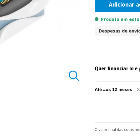
Adicionar a
Produto em estoq
Despesas de envio 
Quer financiar lo 
Até aos 12 meses
S
O valor final das cotas m
Pode escolhê-lo no 
Só precisará do 