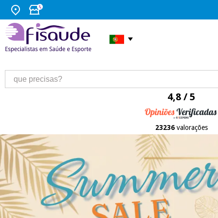
4,8 / 5
23236
valorações