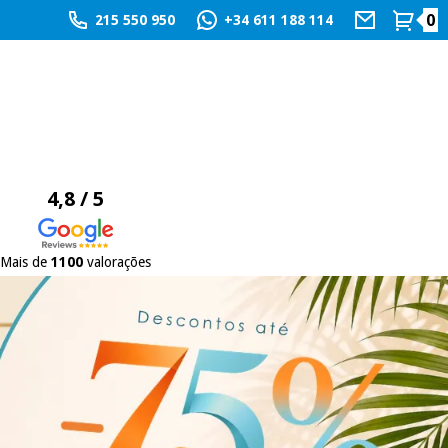
0
215 550 950
+34 611 188 114
4,8 / 5
Mais de
1100
valorações