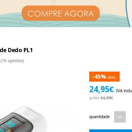
 de Dedo PL1
(76 opiniões)
-45%
desc.
24,95€
IVA inclu
antes
44,99€
quantidade