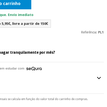
o carrinho
ue. Envio imediato
5,95€, livre a partir de 150€
Referência:
PL1
e pagar tranquilamente por mês?
em estudar com
ensais se calcula em função do valor total do carrinho de compras.
final do processo de compra, ao escolher o método de pagamento.
seu documento de identificação, número de telemóvel e