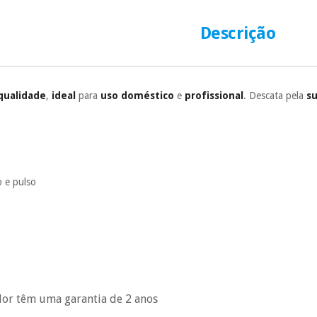
número de cartão
É gratuito para
Descrição
Muito conveni
prestações serão
Sem compromi
qualidade
,
ideal
para
uso doméstico
e
profissional
. Descata pela
su
sem penalizações
Os seus dados 
incomodaremos pa
o e pulso
dor têm uma garantia de 2 anos