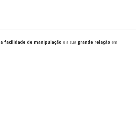
.
 si
porque a SeQura colabora com a Fisaude para que assim seja.
ente
, pois hoje paga apenas 1/3 do valor. As restantes duas
 cobradas no mesmo dia de cada mês.
sso.
Pode adiantar o pagamento total ou parcial quando quiser,
a facilidade de manipulação
e a sua
grande relação
em
 ou truques.
protegidos.
Não vendemos os seus dados a terceiros nem o
ra tentar vender-lhe um crédito pessoal.