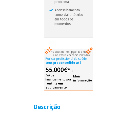
problema
Aconselhamento
Instrumental
comercial e técnico
cirúrgico
em todos os
(liquidação)
momentos
*2 anos de inscripção na ordem e
empresario em nome individual
Por ser profissional da saúde
tens preconcedido até
+
IVA de
Mais
financiamento por
informação
renting em
equipamento
Descrição