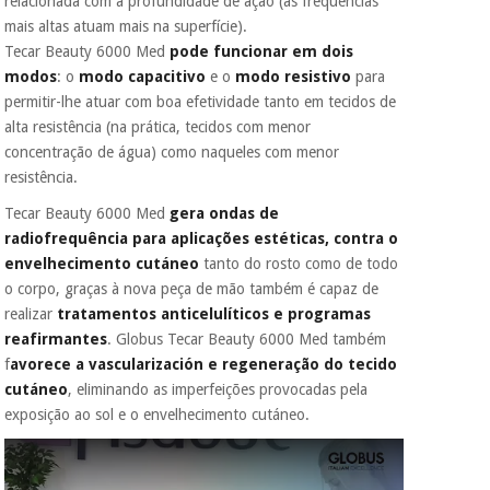
relacionada com a profundidade de ação (as frequências
mais altas atuam mais na superfície).
Tecar Beauty 6000 Med
pode funcionar em dois
modos
: o
modo capacitivo
e o
modo resistivo
para
permitir-lhe atuar com boa efetividade tanto em tecidos de
alta resistência (na prática, tecidos com menor
concentração de água) como naqueles com menor
resistência.
Tecar Beauty 6000 Med
gera ondas de
radiofrequência para aplicações estéticas, contra o
envelhecimento cutáneo
tanto do rosto como de todo
o corpo, graças à nova peça de mão também é capaz de
realizar
tratamentos anticelulíticos e programas
reafirmantes
. Globus Tecar Beauty 6000 Med também
f
avorece a vascularización e regeneração do tecido
cutáneo
, eliminando as imperfeições provocadas pela
exposição ao sol e o envelhecimento cutáneo.