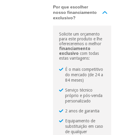
essencial
para
Por que escolher
Fisaude
Desportos
nosso financiamento
coronavirus
Aluguer
e jogos
exclusivo?
Vestuário
Aerobic,
Solicite um orçamento
sanitário
fitness e
para este produto e lhe
ofereceremos o melhor
pilates
financiamento
Veterinária
exclusivo
com todas
estas vantagens:
Desportos
Ortopedia
É o mais competitivo
e jogos
do mercado (de 24 a
84 meses)
Instrumental
cirúrgico
Vestuário
Serviço técnico
(liquidação)
sanitário
próprio e pós-venda
personalizado
2 anos de garantia
Veterinária
Equipamento de
substituição em caso
de qualquer
Ortopedia