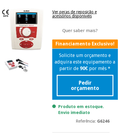
Novidades
Material
Medicina
Ver peças de reposição e
acessórios disponiveis
médico
tradicional
chinesa
sanitário
Novidades
Ofertas
Quer saber mais?
Mobiliário
Medicina
clínico
Financiamento Exclusivo!
tradicional
Outlet
Ofertas
chinesa
Solicite um orçamento e
Gabinetes
adquira este equipamento a
terapêuticos
partir de
90
€
por mês *
Fisaude
Mobiliário
Outlet
Material de
Tech
clínico
proteção
Pedir
Academy
essencial
orçamento
para
Gabinetes
coronavirus
Fisaude
terapêuticos
Fisaude
Produto em estoque.
Tech
Aluguer
Envio imediato
Aerobic,
Academy
fitness
Material de
Referência:
G6246
e
proteção
pilates