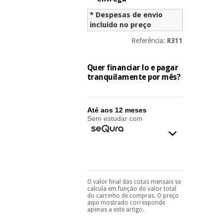
essencial
para
Fisaude
* Despesas de envio
Desportos
coronavirus
Aluguer
incluído no preço
e jogos
Referência:
R311
Vestuário
Aerobic,
sanitário
fitness e
Quer financiar lo e pagar
pilates
tranquilamente por mês?
Veterinária
Desportos
Até aos 12 meses
Ortopedia
e jogos
Sem estudar com
Instrumental
cirúrgico
Vestuário
(liquidação)
sanitário
O valor final das cotas mensais se
Pode escolhê-lo no final
Veterinária
calcula em função do valor total
do processo de compra,
do carrinho de compras. O preço
ao escolher o método de
aqui mostrado corresponde
pagamento.
Só
apenas a este artigo.
precisará do seu
Ortopedia