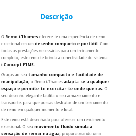
documento de
identificação,
número de
Descrição
telemóvel e número
Instrumental
de cartão.
cirúrgico
(liquidação)
É gratuito para si
O
Remo i.Thames
oferece-te uma experiência de remo
porque a SeQura
colabora com a
excecional em um
desenho compacto e portátil
. Com
Fisaude para que
todas as prestações necessárias para um treinamento
assim seja.
completo, este remo te brinda a conectividade do sistema
Muito
i.Concept FTMS
.
conveniente
, pois
hoje paga apenas 1/3
Graças ao seu
tamanho compacto e facilidade de
do valor. As restantes
manipulação
, o Remo i.Thames
adapta-se a qualquer
duas prestações
espaço e permite-te exercitar-te onde queiras
. O
serão cobradas no
seu desenho elegante facilita o seu armazenamento e
mesmo dia de cada
mês.
transporte, para que possas desfrutar de um treinamento
de remo em qualquer momento e local.
Sem
compromisso.
Este remo está desenhado para oferecer um rendimento
Pode adiantar o
excecional. O seu
movimento fluído simula a
pagamento total ou
sensação de remar na água
, proporcionando uma
parcial quando