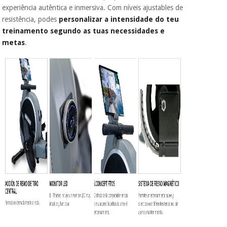
quiser, sem
experiência autêntica e inmersiva. Com níveis ajustables de
penalizações ou
resistência, podes
personalizar a intensidade do teu
truques.
treinamento segundo as tuas necessidades e
Os seus dados
metas
.
protegidos.
Não
vendemos os seus
dados a terceiros
nem o
incomodaremos para
tentar vender-lhe um
crédito pessoal.