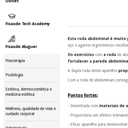
Outlet
Fisaude Tech Academy
Esta roda abdominal é muito pr
aço e agarres ergonómicos recobe
Fisaude Aluguer
Os exercícios
com
a roda
de ab
Fisioterapia
fortalecer a parede abdomina
A dupla roda deste aparelho
prop
Podología
Com a roda de abdominais consegui
Estética, dermocosmética e
medicina estética
Pontos fortes:
- Desenhada com
materiais de a
Wellness, qualidade de vida e
cuidado corporal
- Proporciona um efetivo treinam
- Eficaz aparelho para desenvolver
Odontología