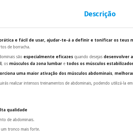
número de cartão
É gratuito para
Descrição
Muito conveni
prestações serão
Sem compromi
ática e fácil de usar,
ajudar-te-á a definir e tonificar os teus
sem penalizações
rtos de borracha.
Os seus dados 
dominais são
especialmente eficazes
quando desejas
desenvolver 
incomodaremos pa
l
, os
músculos da zona lumbar
e
todos os músculos estabilizado
orciona uma maior ativação dos músculos abdominais
,
melhoran
rás realizar intensos treinamentos de abdominais, podendo utilizá-la em
lta qualidade
ento de abdominais.
 um tronco mais forte.