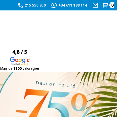
0
215 550 950
+34 611 188 114
4,8 / 5
Mais de
1100
valorações