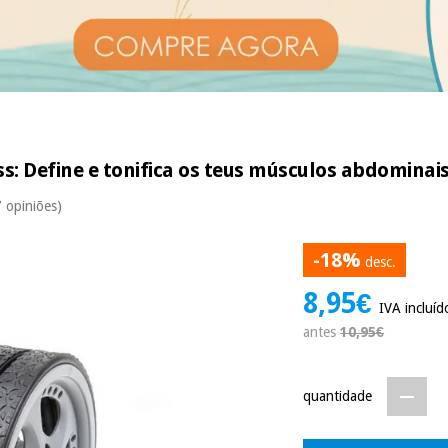
: Define e tonifica os teus músculos abdominais
7 opiniões)
-18%
desc.
8,95€
IVA incluíd
antes
10,95€
quantidade