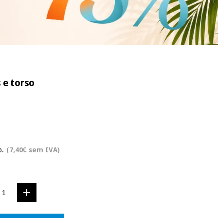
 e torso
o.
(7,40€ sem IVA)