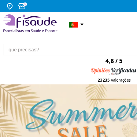
4,8 / 5
23235
valorações