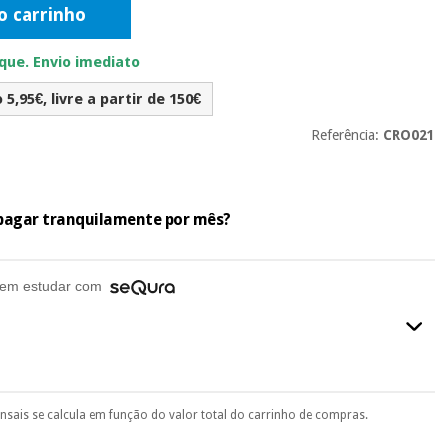
o carrinho
ue. Envio imediato
5,95€, livre a partir de 150€
Referência:
CRO021
e pagar tranquilamente por mês?
em estudar com
ensais se calcula em função do valor total do carrinho de compras.
final do processo de compra, ao escolher o método de pagamento.
seu documento de identificação, número de telemóvel e