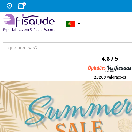
4,8 / 5
23209
valorações