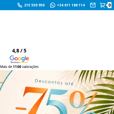
0
215 550 950
+34 611 188 114
4,8 / 5
Mais de
1100
valorações