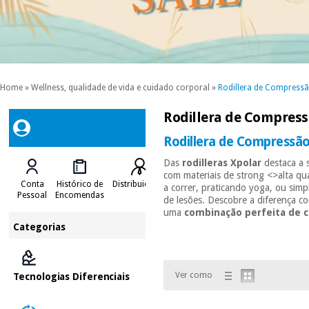
Home
»
Wellness, qualidade de vida e cuidado corporal
»
Rodillera de Compressão
Rodillera de Compressã
Rodillera de Compressão 
Das
rodilleras Xpolar
destaca a
com materiais de strong <>alta qual
Conta
Histórico de
Distribuidores
a correr, praticando yoga, ou simp
Pessoal
Encomendas
de lesões. Descobre a diferença c
uma
combinação perfeita de c
Categorias
Ver como
Tecnologias Diferenciais