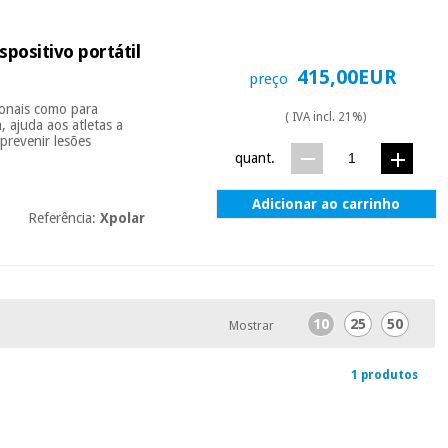
spositivo portátil
415,00EUR
preço
sionais como para
( IVA incl. 21%)
, ajuda aos atletas a
prevenir lesões
quant.
Adicionar ao carrinho
Referência:
Xpolar
10
25
50
Mostrar
1 produtos