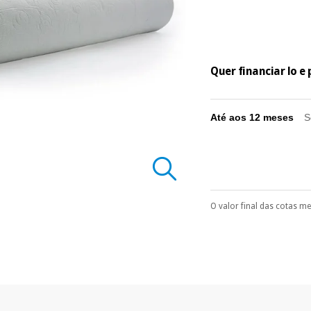
Quer financiar lo 
Até aos 12 meses
S
O valor final das cotas m
Pode escolhê-lo no 
Só precisará do 
número de cartão
É gratuito para
Muito conveni
prestações serão