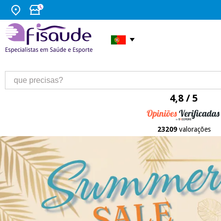
4,8 / 5
23209
valorações