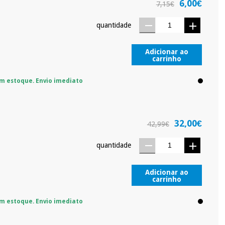
6,00€
sso.
Pode adiantar o pagamento total ou parcial quando quiser,
7,15€
 ou truques.
quantidade
protegidos.
Não vendemos os seus dados a terceiros nem o
ra tentar vender-lhe um crédito pessoal.
Adicionar ao
carrinho
m estoque. Envio imediato
32,00€
42,99€
quantidade
Adicionar ao
carrinho
m estoque. Envio imediato