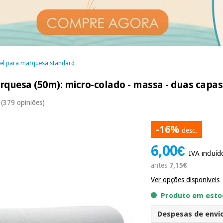
el para marquesa standard
rquesa (50m): micro-colado - massa - duas capas
(379 opiniões)
-16%
desc.
6,00€
IVA incluíd
antes
7,15€
Ver opções disponiveis
Produto em estoq
Despesas de envio 