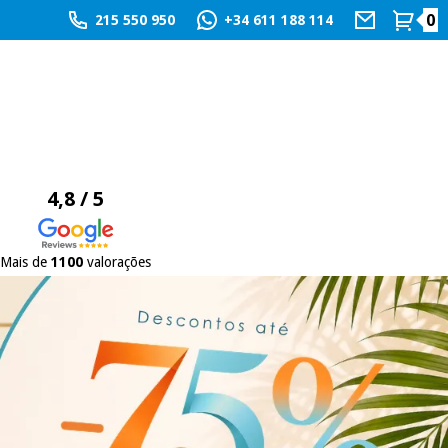
0
215 550 950
+34 611 188 114
4,8 / 5
Mais de
1100
valorações