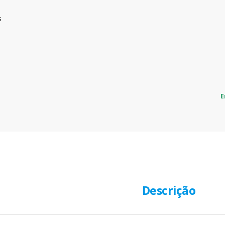
s
E
Descrição