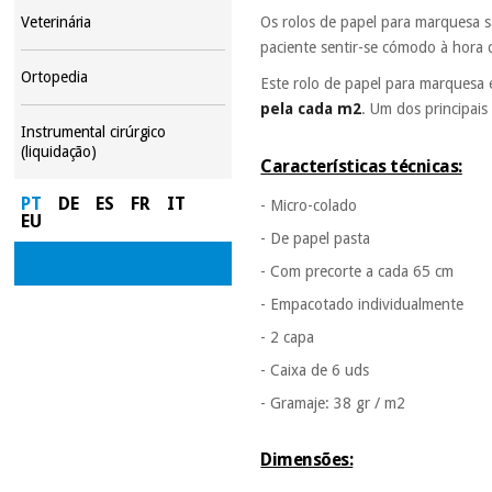
Os rolos de papel para marquesa s
Veterinária
paciente sentir-se cómodo à hora
Ortopedia
Este rolo de papel para marquesa
pela cada m2
. Um dos principais
Instrumental cirúrgico
(liquidação)
Características técnicas:
PT
DE
ES
FR
IT
- Micro-colado
EU
- De papel pasta
- Com precorte a cada 65 cm
- Empacotado individualmente
- 2 capa
- Caixa de 6 uds
- Gramaje: 38 gr / m2
Dimensões: