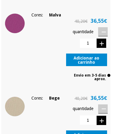
Cores:
Malva
36,55€
40,20€
quantidade
Adicionar ao
carrinho
Envio em 3-5 dias
aprox.
36,55€
Cores:
Bege
40,20€
quantidade