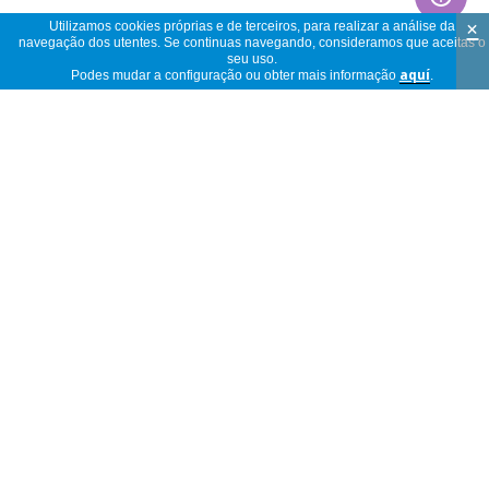
×
Utilizamos cookies próprias e de terceiros, para realizar a análise da
navegação dos utentes. Se continuas navegando, consideramos que aceitas o
seu uso.
Podes mudar a configuração ou obter mais informação
aquí
.