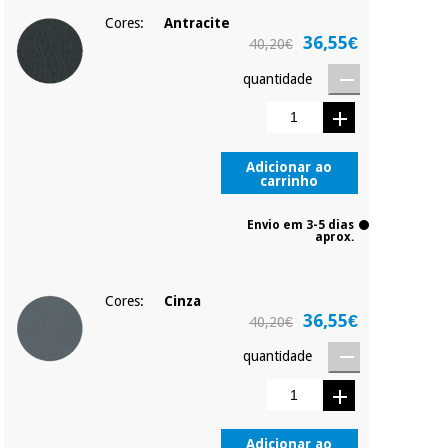
mesmo dia de cada
mês.
Cores:
Antracite
36,55€
40,20€
Instrumental
Sem
compromisso.
cirúrgico
quantidade
Pode adiantar o
(liquidação)
pagamento total ou
parcial quando
quiser, sem
penalizações ou
Adicionar ao
truques.
carrinho
Os seus dados
Envio em 3-5 dias
protegidos.
Não
aprox.
vendemos os seus
dados a terceiros
nem o
Cores:
Cinza
incomodaremos para
36,55€
tentar vender-lhe um
40,20€
crédito pessoal.
quantidade
Adicionar ao