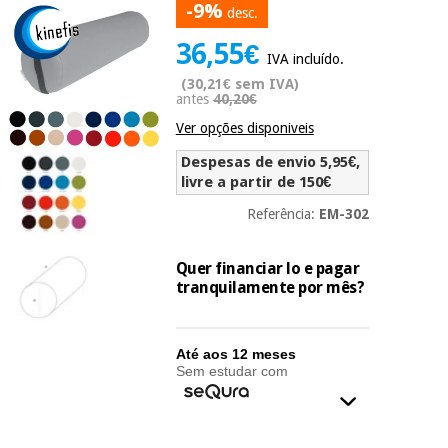
-9%
desc.
Novidades
Material
Medicina
36,55€
médico
tradicional
IVA incluído.
chinesa
sanitário
Novidades
(30,21€ sem IVA)
Ofertas
antes
40,20€
Mobiliário
Ver opções disponiveis
Medicina
clínico
tradicional
Despesas de envio 5,95€,
Outlet
Ofertas
chinesa
livre a partir de 150€
Gabinetes
terapêuticos
Referência:
EM-302
Fisaude
Mobiliário
Outlet
Material de
Tech
clínico
Quer financiar lo e pagar
proteção
Academy
tranquilamente por mês?
essencial
para
Gabinetes
coronavirus
Fisaude
terapêuticos
Fisaude
Até aos 12 meses
Tech
Sem estudar com
Aluguer
Aerobic,
Academy
fitness
Material de
e
proteção
pilates