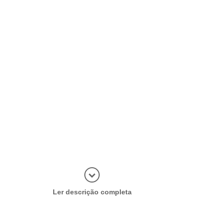
Abrir mais
Ler descrição completa