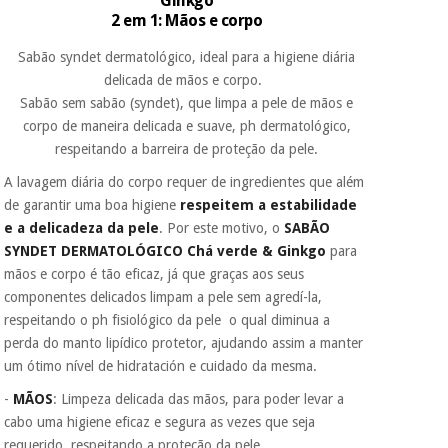
Ginkgo
porque a SeQura
2 em 1: Mãos e corpo
colabora com a
Fisaude para que
Instrumental
Sabão syndet dermatológico, ideal para a higiene diária
assim seja.
cirúrgico
delicada de mãos e corpo.
Muito
(liquidação)
Sabão sem sabão (syndet), que limpa a pele de mãos e
conveniente
, pois
corpo de maneira delicada e suave, ph dermatológico,
hoje paga apenas 1/3
do valor. As restantes
respeitando a barreira de proteção da pele.
duas prestações
serão cobradas no
A lavagem diária do corpo requer de ingredientes que além
mesmo dia de cada
de garantir uma boa higiene
respeitem a estabilidade
mês.
e a delicadeza da pele
. Por este motivo, o
SABÃO
Sem
SYNDET DERMATOLÓGICO Chá verde & Ginkgo
para
compromisso.
mãos e corpo é tão eficaz, já que graças aos seus
Pode adiantar o
componentes delicados limpam a pele sem agredí-la,
pagamento total ou
respeitando o ph fisiológico da pele o qual diminua a
parcial quando
quiser, sem
perda do manto lipídico protetor, ajudando assim a manter
penalizações ou
um ótimo nível de hidratación e cuidado da mesma.
truques.
-
MÃOS
: Limpeza delicada das mãos, para poder levar a
Os seus dados
cabo uma higiene eficaz e segura as vezes que seja
protegidos.
Não
vendemos os seus
requerido, respeitando a proteção da pele.