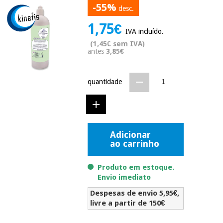
-55%
Novidades
desc.
Material
Medicina
1,75€
médico
tradicional
IVA incluído.
chinesa
sanitário
Novidades
(1,45€ sem IVA)
Ofertas
antes
3,85€
Mobiliário
Medicina
clínico
tradicional
quantidade
Outlet
Ofertas
chinesa
Gabinetes
terapêuticos
Fisaude
Mobiliário
Outlet
Material de
Tech
clínico
Adicionar
proteção
Academy
ao carrinho
essencial
para
Gabinetes
coronavirus
Produto em estoque.
Fisaude
terapêuticos
Fisaude
Envio imediato
Tech
Aluguer
Aerobic,
Academy
Despesas de envio 5,95€,
fitness
Material de
livre a partir de 150€
e
proteção
pilates