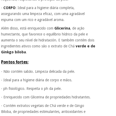
dados a terceiros
-
CORPO
: Ideal para a higiene diária completa,
nem o
incomodaremos para
assegurando uma limpeza eficaz, com uma agradável
tentar vender-lhe um
espuma com um rico e agradável aroma.
crédito pessoal.
Além disso, está enriquecido com
Glicerina
, de ação
humectante, que favorece o equilíbrio hídrico da pele e
aumenta o seu nível de hidratación. E também contém dois
ingredientes ativos como são o extrato de Chá
verde e de
Ginkgo biloba
.
Pontos fortes:
- Não contém sabão. Limpeza delicada da pele.
- Ideal para a higiene diária de corpo e mãos.
- ph fisiológico. Respeita o ph da pele.
- Enriquecido com Glicerina de propriedades hidratantes.
- Contém extratos vegetais de Chá verde e de Gingo
Biloba, de propriedades estimulantes, antioxidantes e