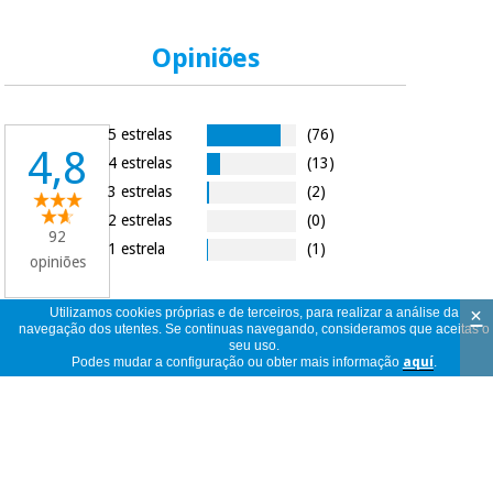
Opiniões
5 estrelas
(76)
4,8
4 estrelas
(13)
3 estrelas
(2)
2 estrelas
(0)
92
1 estrela
(1)
opiniões
×
Utilizamos cookies próprias e de terceiros, para realizar a análise da
navegação dos utentes. Se continuas navegando, consideramos que aceitas o
seu uso.
92
ver
Podes mudar a configuração ou obter mais informação
aquí
.
opiniões
<<
<
1
/
10
>
>>
por
página
Jabón con muy buen olor y cuidadoso
con la piel.