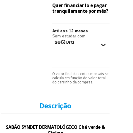
essencial
Quer financiar lo e pagar
para
Fisaude
tranquilamente por mês?
Desportos
coronavirus
Aluguer
e jogos
Até aos 12 meses
Vestuário
Aerobic,
Sem estudar com
sanitário
fitness e
pilates
Veterinária
Desportos
Ortopedia
e jogos
O valor final das cotas mensais se
Pode escolhê-lo no final
calcula em função do valor total
do processo de compra,
Instrumental
do carrinho de compras.
ao escolher o método de
cirúrgico
Vestuário
pagamento.
Só
(liquidação)
sanitário
precisará do seu
documento de
identificação,
Descrição
número de
Veterinária
telemóvel e número
de cartão.
SABÃO SYNDET DERMATOLÓGICO Chá verde &
É gratuito para si
Ortopedia