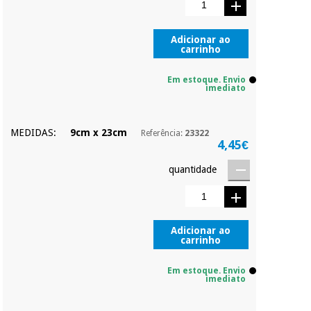
parcial quando
quiser, sem
Instrumental
penalizações ou
Adicionar ao
carrinho
truques.
cirúrgico
(liquidação)
Os seus dados
Em estoque. Envio
protegidos.
Não
imediato
vendemos os seus
dados a terceiros
nem o
MEDIDAS:
9cm x 23cm
Referência:
23322
incomodaremos para
4,45€
tentar vender-lhe um
crédito pessoal.
quantidade
Adicionar ao
carrinho
Em estoque. Envio
imediato