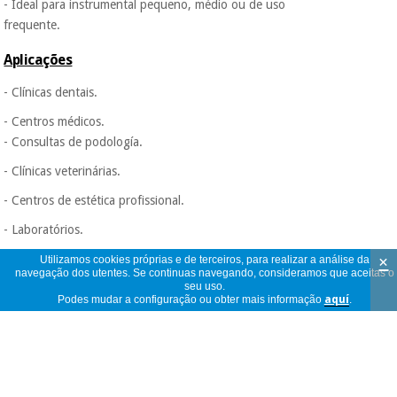
- Ideal para instrumental pequeno, médio ou de uso
frequente.
Aplicações
- Clínicas dentais.
- Centros médicos.
- Consultas de podología.
- Clínicas veterinárias.
- Centros de estética profissional.
- Laboratórios.
- Centros de fisioterapia.
×
Utilizamos cookies próprias e de terceiros, para realizar a análise da
navegação dos utentes. Se continuas navegando, consideramos que aceitas o
seu uso.
- Salas de curas e consultas sanitárias.
Podes mudar a configuração ou obter mais informação
aquí
.
Modo de uso
- Introduzir o instrumental limpo e seco na saca.
- Retirar atira-a protetora do adesivo.