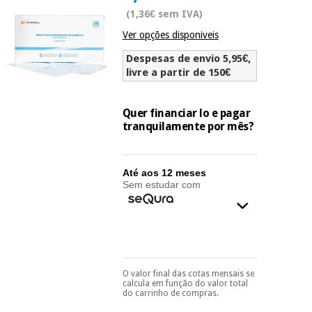
Novidades
(1,36€ sem IVA)
Material
Medicina
Ver opções disponiveis
médico
tradicional
chinesa
sanitário
Novidades
Despesas de envio 5,95€,
Ofertas
livre a partir de 150€
Mobiliário
Medicina
clínico
tradicional
Quer financiar lo e pagar
Outlet
Ofertas
chinesa
tranquilamente por mês?
Gabinetes
terapêuticos
Fisaude
Mobiliário
Até aos 12 meses
Outlet
Material de
Tech
clínico
Sem estudar com
proteção
Academy
essencial
para
Gabinetes
coronavirus
Fisaude
terapêuticos
Fisaude
Tech
Aluguer
Aerobic,
Academy
O valor final das cotas mensais se
Pode escolhê-lo no final
fitness
Material de
calcula em função do valor total
do processo de compra,
e
do carrinho de compras.
proteção
ao escolher o método de
pilates
pagamento.
Só