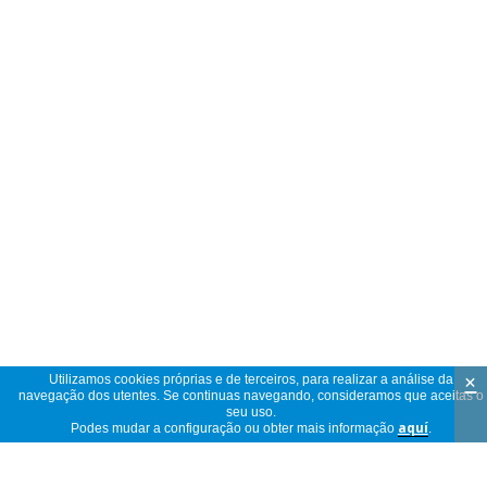
×
Utilizamos cookies próprias e de terceiros, para realizar a análise da
navegação dos utentes. Se continuas navegando, consideramos que aceitas o
seu uso.
Podes mudar a configuração ou obter mais informação
aquí
.