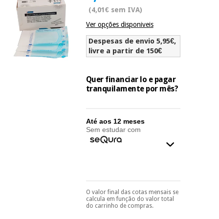
Novidades
(4,01€ sem IVA)
Material
Medicina
Ver opções disponiveis
médico
tradicional
chinesa
sanitário
Novidades
Despesas de envio 5,95€,
Ofertas
livre a partir de 150€
Mobiliário
Medicina
clínico
tradicional
Quer financiar lo e pagar
Outlet
Ofertas
chinesa
tranquilamente por mês?
Gabinetes
terapêuticos
Fisaude
Mobiliário
Até aos 12 meses
Outlet
Material de
Tech
clínico
Sem estudar com
proteção
Academy
essencial
para
Gabinetes
coronavirus
Fisaude
terapêuticos
Fisaude
Tech
Aluguer
Aerobic,
Academy
O valor final das cotas mensais se
Pode escolhê-lo no final
fitness
Material de
calcula em função do valor total
do processo de compra,
e
do carrinho de compras.
proteção
ao escolher o método de
pilates
pagamento.
Só