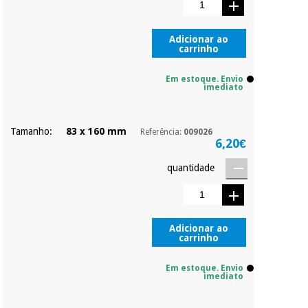
parcial quando
quiser, sem
Instrumental
penalizações ou
Adicionar ao
carrinho
truques.
cirúrgico
(liquidação)
Os seus dados
Em estoque. Envio
protegidos.
Não
imediato
vendemos os seus
dados a terceiros
nem o
Tamanho:
83 x 160 mm
Referência:
009026
incomodaremos para
6,20€
tentar vender-lhe um
crédito pessoal.
quantidade
Adicionar ao
carrinho
Em estoque. Envio
imediato