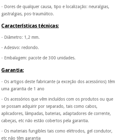
protegidos.
Não
vendemos os seus
- Dores de qualquer causa, tipo e localização: neuralgias,
dados a terceiros
gastralgias, pos-traumático.
nem o
incomodaremos para
Características técnicas:
tentar vender-lhe um
crédito pessoal.
- Diâmetro: 1,2 mm.
- Adesivo: redondo.
- Embalagem: pacote de 300 unidades.
Garantia:
- Os artigos deste fabricante (a exceção dos acessórios) têm
uma garantia de 1 ano
- Os acessórios que vêm incluídos com os produtos ou que
se possam adquirir por separado, tais como cabos,
aplicadores, lâmpadas, baterias, adaptadores de corrente,
cabeças, etc não estão cobertos pela garantia.
- Os materiais fungibles tais como elétrodos, gel condutor,
etc não têm garantia