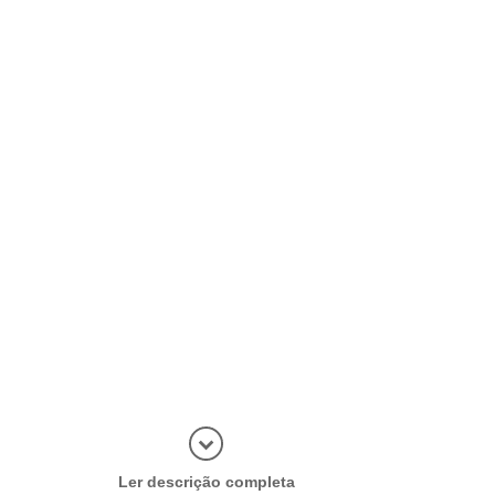
Abrir mais
Ler descrição completa