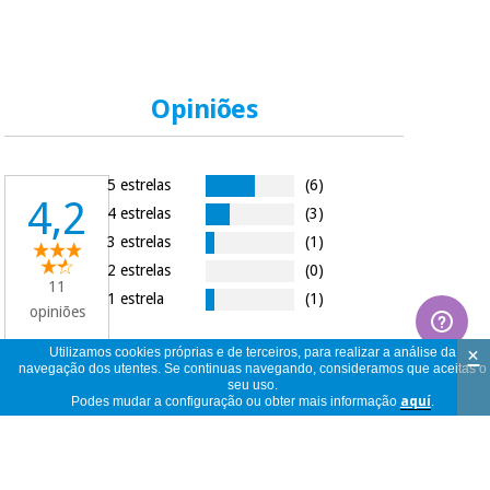
Opiniões
5 estrelas
(6)
4,2
4 estrelas
(3)
3 estrelas
(1)
2 estrelas
(0)
11
1 estrela
(1)
opiniões
×
Utilizamos cookies próprias e de terceiros, para realizar a análise da
navegação dos utentes. Se continuas navegando, consideramos que aceitas o
seu uso.
11
ver
Podes mudar a configuração ou obter mais informação
aquí
.
opiniões
<<
<
1
/
2
>
>>
por
página