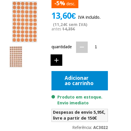
-5%
desc.
Novidades
Material
Medicina
13,60€
médico
tradicional
IVA incluído.
chinesa
sanitário
Novidades
(11,24€ sem IVA)
Ofertas
antes
14,35€
Mobiliário
Medicina
clínico
tradicional
quantidade
Outlet
Ofertas
chinesa
Gabinetes
terapêuticos
Fisaude
Mobiliário
Outlet
Material de
Tech
clínico
Adicionar
proteção
Academy
ao carrinho
essencial
para
Gabinetes
coronavirus
Produto em estoque.
Fisaude
terapêuticos
Envio imediato
Fisaude
Tech
Aluguer
Aerobic,
Despesas de envio 5,95€,
Academy
fitness
livre a partir de 150€
Material de
e
proteção
pilates
Referência:
AC3022