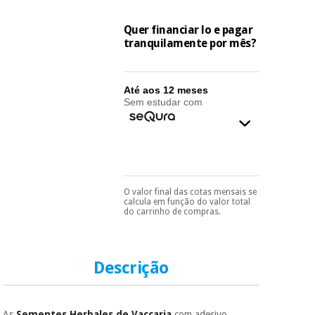
essencial
para
Fisaude
Desportos
Quer financiar lo e pagar
coronavirus
Aluguer
e jogos
tranquilamente por mês?
Vestuário
Aerobic,
sanitário
fitness e
Até aos 12 meses
Sem estudar com
pilates
Veterinária
Desportos
Ortopedia
e jogos
Instrumental
O valor final das cotas mensais se
Pode escolhê-lo no final
calcula em função do valor total
cirúrgico
Vestuário
do processo de compra,
do carrinho de compras.
(liquidação)
ao escolher o método de
sanitário
pagamento.
Só
precisará do seu
documento de
identificação,
Descrição
Veterinária
número de
telemóvel e número
de cartão.
Ortopedia
As
Sementes Herbales de Vaccaria
com adesivo