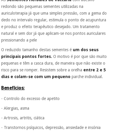
É gratuito para si
redondo são pequenas sementes utilizadas na
porque a SeQura
auriculoterapia já que uma simples pressão, com a gema do
colabora com a
Instrumental
Fisaude para que
dedo no intervalo regular, estimula o ponto de acupuntura
cirúrgico
assim seja.
e produz o efeito terapêutico desejado. Um tratamento
(liquidação)
natural e sem dor já que aplicam-se nos pontos auriculares
Muito
conveniente
, pois
pressionando a pele
hoje paga apenas 1/3
do valor. As restantes
O reduzido tamanho destas sementes é
um dos seus
duas prestações
principais pontos fortes.
O motivo é por que são muito
serão cobradas no
pequenas e têm a casca dura, de maneira que não existe o
mesmo dia de cada
risco para se romper. Resistem sobre a orelha
entre 2 e 5
mês.
dias e colam-se com um pequeno
parche individual.
Sem
compromisso.
Benefícios:
Pode adiantar o
pagamento total ou
- Controlo do excesso de apetito
parcial quando
quiser, sem
- Alergias, asma
penalizações ou
truques.
- Artrosis, artritis, ciática
Os seus dados
- Transtornos psíquicos, depressão, ansiedade e insónia