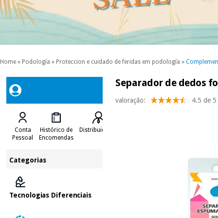
Home
»
Podología
»
Proteccion e cuidado de feridas em podología
»
Complement
Separador de dedos foa
valoração:
4.5 de 5
Conta
Histórico de
Distribuidores
Pessoal
Encomendas
Categorias
Tecnologias Diferenciais