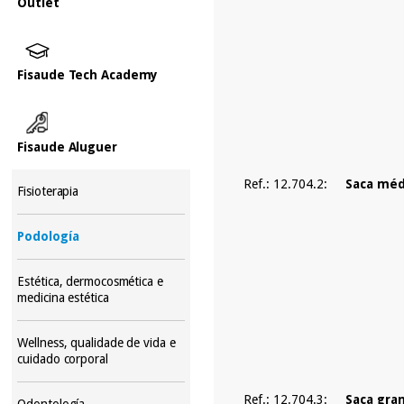
Outlet
Fisaude Tech Academy
Fisaude Aluguer
Ref.: 12.704.2:
Saca méd
Fisioterapia
Podología
Estética, dermocosmética e
medicina estética
Wellness, qualidade de vida e
cuidado corporal
Ref.: 12.704.3:
Saca gra
Odontología