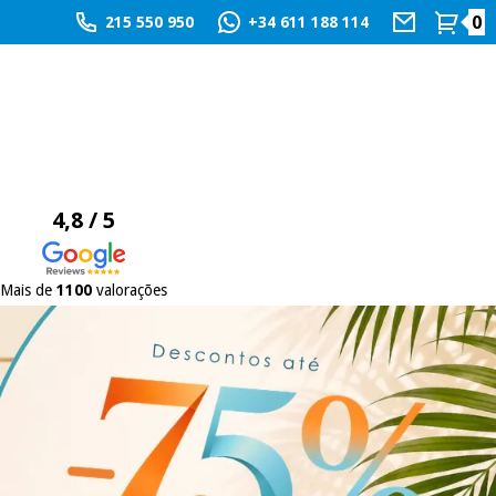
0
215 550 950
+34 611 188 114
4,8 / 5
Mais de
1100
valorações