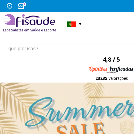
4,8 / 5
23235
valorações