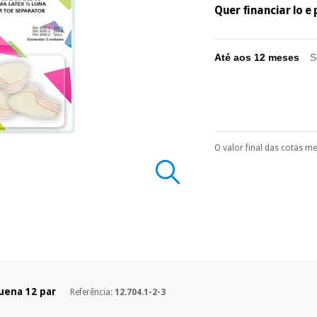
Quer financiar lo 
Até aos 12 meses
S
O valor final das cotas m
Pode escolhê-lo no 
Só precisará do 
número de cartão
É gratuito para
Muito conveni
prestações serão
Sem compromi
sem penalizações
uena 12 par
Referência:
12.704.1-2-3
Os seus dados 
incomodaremos pa