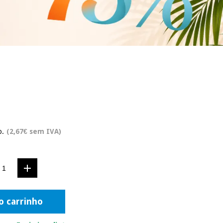
o.
(2,67€ sem IVA)
o carrinho