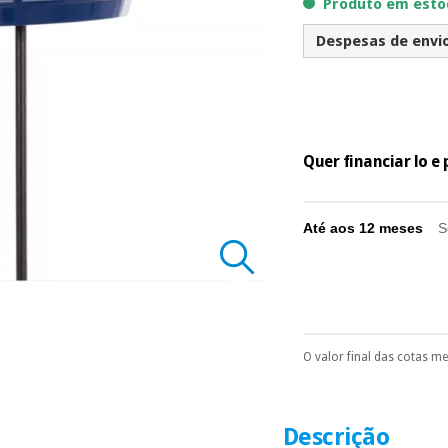
Produto em estoq
Despesas de envio 
Quer financiar lo 
Até aos 12 meses
S
O valor final das cotas m
Pode escolhê-lo no 
Só precisará do 
número de cartão
É gratuito para
Descrição