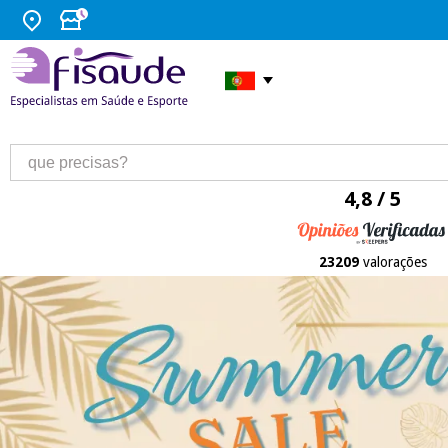
4,8 / 5
23209
valorações