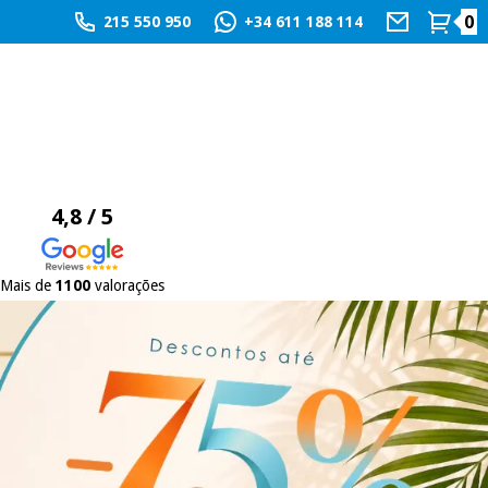
0
215 550 950
+34 611 188 114
4,8 / 5
Mais de
1100
valorações