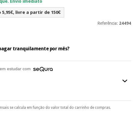
ue. Envio imediato
5,95€, livre a partir de 150€
Referência:
24494
e pagar tranquilamente por mês?
em estudar com
ensais se calcula em função do valor total do carrinho de compras.
final do processo de compra, ao escolher o método de pagamento.
seu documento de identificação, número de telemóvel e
.
 si
porque a SeQura colabora com a Fisaude para que assim seja.